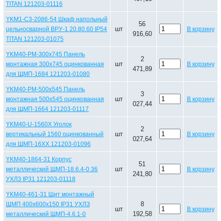
TITAN 121203-01116
YKM1-C3-2086-54 Шкаф напольный
56
шт
цельносварной ВРУ-1 20.80.60 IP54
В корзину
916,60
TITAN 121203-01075
YKM40-PM-300x745 Панель
2
шт
монтажная 300х745 оцинкованная
В корзину
471,89
для ЩМП-1684 121203-01080
YKM40-PM-500x545 Панель
3
шт
монтажная 500х545 оцинкованная
В корзину
027,44
для ЩМП-1664 121203-01117
YKM40-U-1560X Уголок
2
шт
вертикальный 1560 оцинкованный
В корзину
027,64
для ЩМП-16ХХ 121203-01096
YKM40-1864-31 Корпус
51
шт
металлический ЩМП-18.6.4-0 36
В корзину
241,80
УХЛ3 IP31 121203-01118
YKM40-461-31 Щит монтажный
8
ЩМП 400х600х150 IP31 УХЛЗ
шт
В корзину
192,58
металлический ЩМП-4.6.1-0