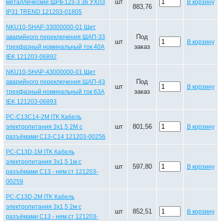
шт
металлический ЩРв-12з-3 36 УХЛ3
В корзину
883,76
IP31 TREND 121203-01805
NKU10-SHAP-33000000-01 Щит
Под
аварийного переключения ЩАП-33
шт
В корзину
заказ
трехфазный номинальный ток 40А
IEK 121203-06892
NKU10-SHAP-43000000-01 Щит
Под
аварийного переключения ЩАП-43
шт
В корзину
заказ
трехфазный номинальный ток 63А
IEK 121203-06893
PC-C13C14-2M ITK Кабель
шт
801,56
электропитания 3х1,5 2М с
В корзину
разъёмами С13-C14 121203-00256
PC-C13D-1M ITK Кабель
электропитания 3х1,5 1м с
шт
597,80
В корзину
разъёмами С13 - нем.ст 121203-
00259
PC-C13D-2M ITK Кабель
электропитания 3х1,5 2м с
шт
852,51
В корзину
разъёмами С13 - нем.ст 121203-