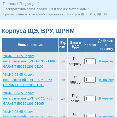
Главная
/
Продукция
/
Электротехническая продукция и прочие материалы
/
Промышленное электрооборудование
/
Корпуса ЩЭ, ВРУ, ЩРНМ
Корпуса ЩЭ, ВРУ, ЩРНМ
Добавить
Ед.
Цена с
Наименование
Кол-во
в
изм.
НДС
корзину
YKM40-01-65 Корпус
По
шт
металлический ЩМП-1-0 36 У1 IP65
В корзину
запросу
GARANT IEK 121203-01107
YKM40-02-65 Корпус
12
шт
металлический ЩМП-2-0 У1 IP65
В корзину
989,70
GARANT IEK 121203-01100
YKM40-03-65 Корпус
Под
шт
металлический ЩМП-3-0 У1 IP65
В корзину
заказ
GARANT IEK 121203-01095
YKM40-05-65 Корпус
По
шт