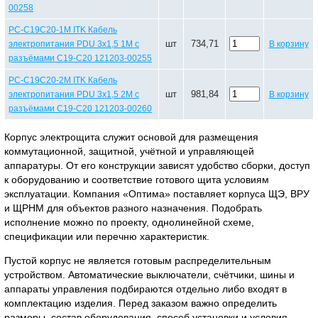
00258
PC-C19C20-1M ITK Кабель
шт
734,71
электропитания PDU 3х1,5 1М с
В корзину
разъёмами С19-C20 121203-00255
PC-C19C20-2M ITK Кабель
шт
981,84
электропитания PDU 3х1,5 2М с
В корзину
разъёмами С19-C20 121203-00260
Корпус электрощита служит основой для размещения
коммутационной, защитной, учётной и управляющей
аппаратуры. От его конструкции зависят удобство сборки, доступ
к оборудованию и соответствие готового щита условиям
эксплуатации. Компания «Оптима» поставляет корпуса ЩЭ, ВРУ
и ЩРНМ для объектов разного назначения. Подобрать
исполнение можно по проекту, однолинейной схеме,
спецификации или перечню характеристик.
Пустой корпус не является готовым распределительным
устройством. Автоматические выключатели, счётчики, шины и
аппараты управления подбираются отдельно либо входят в
комплектацию изделия. Перед заказом важно определить
размеры, состав оборудования, способ установки и условия