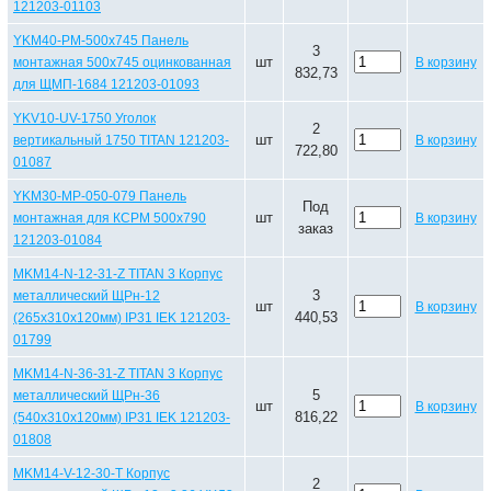
121203-01103
YKM40-PM-500x745 Панель
3
шт
монтажная 500х745 оцинкованная
В корзину
832,73
для ЩМП-1684 121203-01093
YKV10-UV-1750 Уголок
2
шт
вертикальный 1750 TITAN 121203-
В корзину
722,80
01087
YKM30-MP-050-079 Панель
Под
шт
монтажная для КСРМ 500х790
В корзину
заказ
121203-01084
MKM14-N-12-31-Z TITAN 3 Корпус
3
металлический ЩРн-12
шт
В корзину
440,53
(265х310х120мм) IP31 IEK 121203-
01799
MKM14-N-36-31-Z TITAN 3 Корпус
5
металлический ЩРн-36
шт
В корзину
816,22
(540х310х120мм) IP31 IEK 121203-
01808
MKM14-V-12-30-T Корпус
2