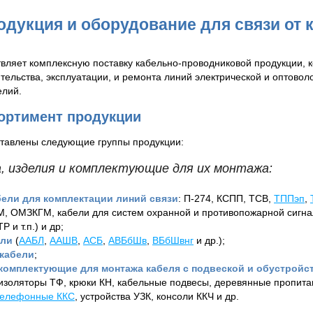
одукция и оборудование для связи от 
ляет комплексную поставку кабельно-проводниковой продукции, 
тельства, эксплуатации, и ремонта линий электрической и оптовол
елий.
ортимент продукции
ставлены следующие группы продукции:
а, изделия и комплектующие для их монтажа:
бели для комплектации линий связи
: П-274, КСПП, ТСВ,
ТППэп
,
 ОМЗКГМ, кабели для систем охранной и противопожарной сигна
TP и т.п.) и др;
ели
(
ААБЛ
,
ААШВ
,
АСБ
,
АВБбШв
,
ВБбШвнг
и др.);
кабели
;
комплектующие для монтажа кабеля с подвеской и обустройс
 изоляторы ТФ, крюки КН, кабельные подвесы, деревянные пропит
телефонные ККС
, устройства УЗК, консоли ККЧ и др.