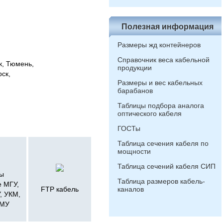
Полезная информация
Размеры жд контейнеров
Справочник веса кабельной
к, Тюмень,
продукции
рск,
Размеры и вес кабельных
барабанов
Таблицы подбора аналога
оптического кабеля
ГОСТы
Таблица сечения кабеля по
мощности
Таблица сечений кабеля СИП
ы
Таблица размеров кабель-
 МГУ,
FTP кабель
каналов
, УКМ,
РМУ