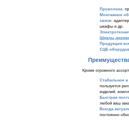
Проволока
: п
Монтажное об
связи
: адапте
шкафы и др;
Электротехни
Шпалы дерев
Продукция ком
СЦБ оборудо
Преимущества
Кроме огромного ассорт
Стабильное и
пользуется реп
изделий, комп
Быстрая пост
любой ваш зака
Всегда актуа
постоянно обно