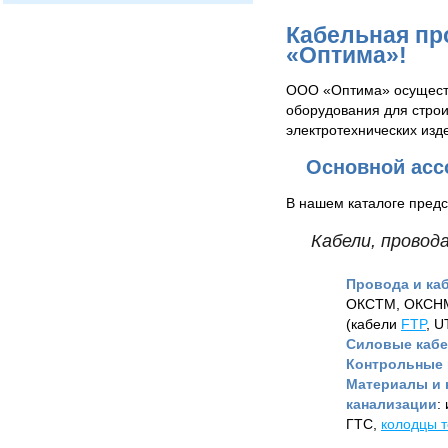
Кабельная пр
«Оптима»!
ООО «Оптима» осуществ
оборудования для строи
электротехнических изд
Основной асс
В нашем каталоге пред
Кабели, провод
Провода и ка
ОКСТМ, ОКСНМ,
(кабели
FTP
, U
Силовые каб
Контрольные 
Материалы и 
канализации
:
ГТС,
колодцы 