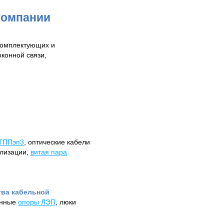
компании
комплектующих и
оконной связи,
ТППэп3
, оптические кабели
лизации,
витая пара
тва кабельной
анные
опоры ЛЭП
, люки