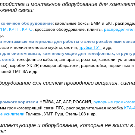
тройства и монтажное оборудование для комплект
ужений связи:
оконечное оборудование
: кабельные боксы БММ и БКТ, распред
РТМ, КРТП, КРТО
, кроссовое оборудование, плинты,
распределител
р;
 монтажные материалы для работы с электрокабелями связ
цовые и полиэтиленовые муфты, скотчи,
трубки ТУТ
и др;
 для систем связи, комплектующие для телефонных, структ
х сетей
: телефонные кабели, аппараты, розетки, капсюли, устано
зи), коробки УК-2Р, номеронабиратели, радиостойки, первичные и
линий ТМГ-8А и др.
орудование для систем проводного вещания, сигна
громкоговорители
НЕЙВА, АГ, АСР, РОССИЯ,
рупорные громкогов
емы громкоговорящей связи ПГС, распределительная коробка
КРА-
е усилители
Геликон, УМТ, Руш, Степь-103 и др.
мплектующие и оборудование, которые не вошли в
пы: