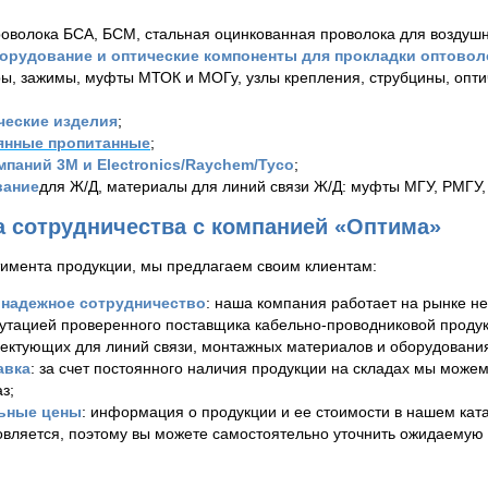
роволока БСА, БСМ, стальная оцинкованная проволока для воздушн
орудование и оптические компоненты для прокладки оптовол
ры, зажимы, муфты МТОК и МОГу, узлы крепления, струбцины, опт
ческие изделия
;
янные пропитанные
;
паний 3М и Electronics/Raychem/Tyco
;
вание
для Ж/Д, материалы для линий связи Ж/Д: муфты МГУ, РМГУ,
 сотрудничества с компанией «Оптима»
имента продукции, мы предлагаем своим клиентам:
 надежное сотрудничество
: наша компания работает на рынке не
утацией проверенного поставщика кабельно-проводниковой продук
лектующих для линий связи, монтажных материалов и оборудовани
авка
: за счет постоянного наличия продукции на складах мы може
з;
льные цены
: информация о продукции и ее стоимости в нашем ката
вляется, поэтому вы можете самостоятельно уточнить ожидаемую 