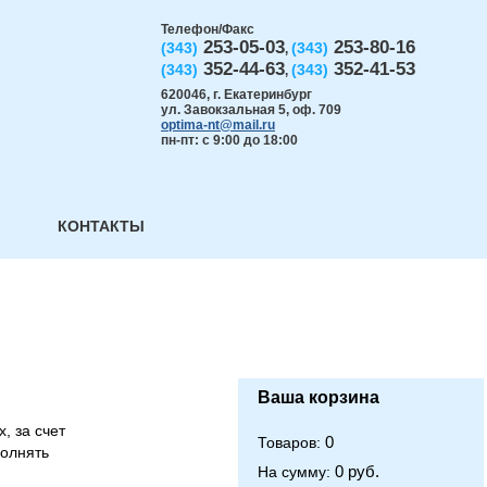
Телефон/Факс
253-05-03
253-80-16
(343)
(343)
,
352-44-63
352-41-53
(343)
(343)
,
620046
,
г. Екатеринбург
ул. Завокзальная 5, оф. 709
optima-nt@mail.ru
пн-пт: с 9:00 до 18:00
КОНТАКТЫ
Ваша корзина
, за счет
0
Товаров:
олнять
0 руб.
На сумму: