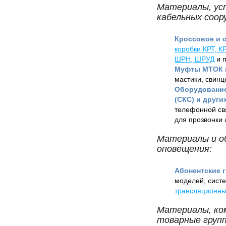
Материалы, ус
кабельных соор
Кроссовое и 
коробки КРТ, К
ШРН, ШРУД
и п
Муфты МТОК и
мастики, свин
Оборудование
(СКС) и други
телефонной свя
для прозвонки 
Материалы и об
оповещения:
Абонентские 
моделей, сист
трансляционны
Материалы, ко
товарные груп