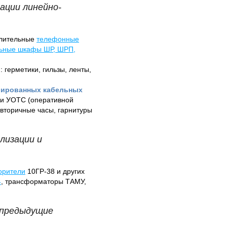
ации линейно-
елительные
телефонные
ьные шкафы ШР, ШРП,
и
: герметики, гильзы, ленты,
урированных кабельных
вки УОТС (оперативной
 вторичные часы, гарнитуры
лизации и
орители
10ГР-38 и других
4
, трансформаторы ТАМУ,
 предыдущие