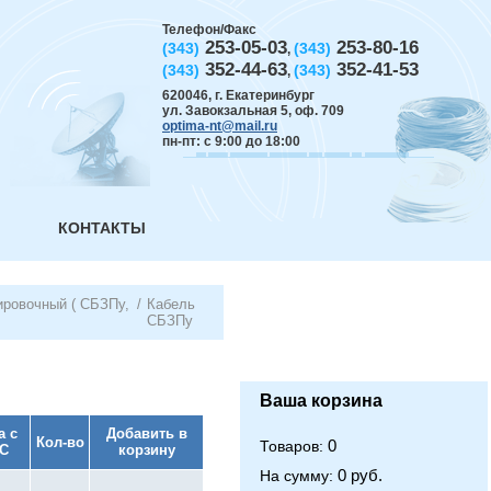
Телефон/Факс
253-05-03
253-80-16
(343)
(343)
,
352-44-63
352-41-53
(343)
(343)
,
620046
,
г. Екатеринбург
ул. Завокзальная 5, оф. 709
optima-nt@mail.ru
пн-пт: с 9:00 до 18:00
КОНТАКТЫ
ировочный ( СБЗПу,
/
Кабель
СБЗПу
Ваша корзина
а с
Добавить в
Кол-во
0
Товаров:
С
корзину
0 руб.
На сумму: