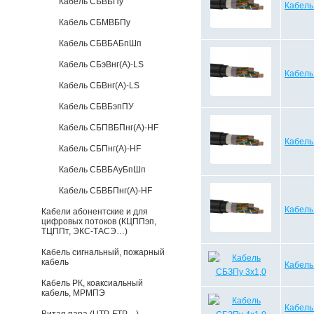
Кабель СБВБПу
Кабель
Кабель СБМВБПу
Кабель СБВБАБпШп
Кабель СБэВнг(А)-LS
Кабель
Кабель СБВнг(А)-LS
Кабель СБВБэпПУ
Кабель СБПВБПнг(А)-HF
Кабель
Кабель СБПнг(А)-HF
Кабель СБВБАуБпШп
Кабель СБВБПнг(А)-HF
Кабель
Кабели абонентские и для
цифровых потоков (КЦППэп,
ТЦППт, ЭКС-ТАСЭ…)
Кабель сигнальный, пожарный
кабель
Кабель
Кабель РК, коаксиальный
кабель, МРМПЭ
Кабель