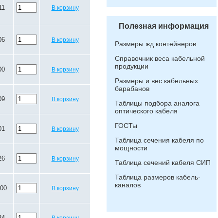
11
В корзину
Полезная информация
06
В корзину
Размеры жд контейнеров
Справочник веса кабельной
продукции
00
В корзину
Размеры и вес кабельных
барабанов
09
В корзину
Таблицы подбора аналога
оптического кабеля
ГОСТы
01
В корзину
Таблица сечения кабеля по
мощности
26
В корзину
Таблица сечений кабеля СИП
Таблица размеров кабель-
каналов
.00
В корзину
84