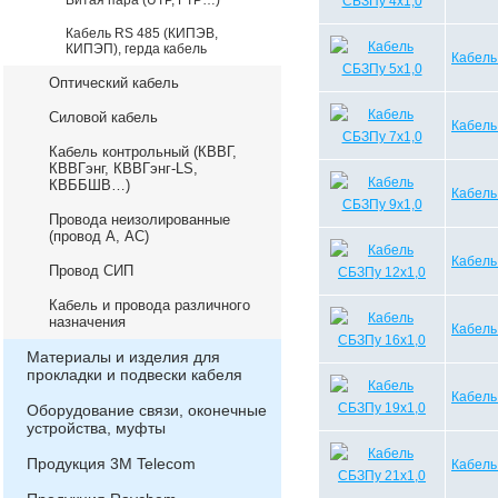
Витая пара (UTP, FTP…)
Кабель RS 485 (КИПЭВ,
КИПЭП), герда кабель
Кабель
Оптический кабель
Силовой кабель
Кабель
Кабель контрольный (КВВГ,
КВВГэнг, КВВГэнг-LS,
КВББШВ…)
Кабель
Провода неизолированные
(провод А, АС)
Кабель
Провод СИП
Кабель и провода различного
назначения
Кабель
Материалы и изделия для
прокладки и подвески кабеля
Кабель
Оборудование связи, оконечные
устройства, муфты
Продукция 3М Telecom
Кабель