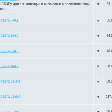
 СБЗПу для сигнализации и блокировки с полиэтиленовой
м
57.
ией…..
м
35.
 СБЗПу 4х0,9
м
54.
 СБЗПу 5х0,9
м
46.
 СБЗПу 7х0,9
м
58.
 СБЗПу 9х0,9
м
68.
 СБЗПу 12х0,9
м
217
 СБЗПу 16х0,9
м
95.