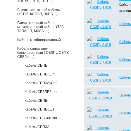
ТППэпЗ, ТСВ, ТПВ....)
Кабели
Высокочастотный кабель
изоляц
(КСПП, КСПЗП, ЗКПБ…)
Симметричный кабель,
Кабель
магистральный кабель (ТЗБ,
ТЗПАШП, МКСБ….)
Кабель комбинированный
Кабель
Кабель сигнально-
блокировочный ( СБЗПу, СБПУ,
СБВГнг…)
Кабель
Кабель СБПБ
Кабель СБПБбШп
Кабель
Кабель СБПЗАуБпГ
Кабель СБЗПБбШп
Кабель
Кабель СБПБг
Кабель СБПБбШв
Кабель
Кабель СБВБбШвнг
Кабель СБПЗАШп