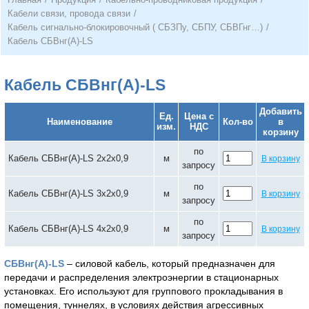
Кабели связи, провода связи
/
Кабель сигнально-блокировочный ( СБЗПу, СБПУ, СБВГнг…)
/
Кабель СБВнг(А)-LS
Кабель СБВнг(А)-LS
Добавить
Ед.
Цена с
Наименование
Кол-во
в
изм.
НДС
корзину
по
Кабель СБВнг(А)-LS 2х2х0,9
м
В корзину
запросу
по
Кабель СБВнг(А)-LS 3х2х0,9
м
В корзину
запросу
по
Кабель СБВнг(А)-LS 4х2х0,9
м
В корзину
запросу
СБВнг(А)-LS
– силовой кабель, который предназначен для
передачи и распределения электроэнергии в стационарных
установках. Его используют для группового прокладывания в
помещения, туннелях, в условиях действия агрессивных