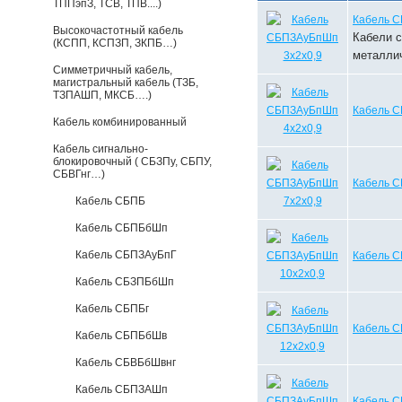
ТППэпЗ, ТСВ, ТПВ....)
Кабель С
Высокочастотный кабель
Кабели с
(КСПП, КСПЗП, ЗКПБ…)
металли
Симметричный кабель,
магистральный кабель (ТЗБ,
ТЗПАШП, МКСБ….)
Кабель С
Кабель комбинированный
Кабель сигнально-
блокировочный ( СБЗПу, СБПУ,
СБВГнг…)
Кабель С
Кабель СБПБ
Кабель СБПБбШп
Кабель СБПЗАуБпГ
Кабель С
Кабель СБЗПБбШп
Кабель СБПБг
Кабель С
Кабель СБПБбШв
Кабель СБВБбШвнг
Кабель СБПЗАШп
Кабель С