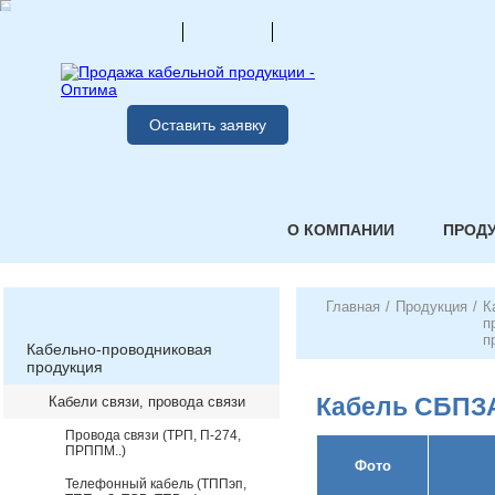
Оставить заявку
О КОМПАНИИ
ПРОД
Главная
/
Продукция
/
К
п
п
Кабельно-проводниковая
продукция
Кабель СБП
Кабели связи, провода связи
Провода связи (ТРП, П-274,
ПРППМ..)
Фото
Телефонный кабель (ТППэп,