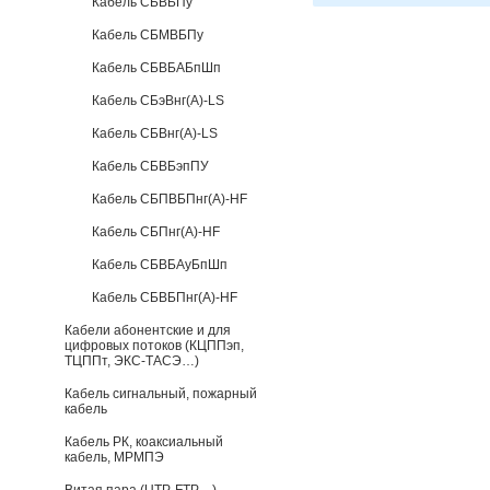
Кабель СБВБПу
Кабель СБМВБПу
Кабель СБВБАБпШп
Кабель СБэВнг(А)-LS
Кабель СБВнг(А)-LS
Кабель СБВБэпПУ
Кабель СБПВБПнг(А)-HF
Кабель СБПнг(А)-HF
Кабель СБВБАуБпШп
Кабель СБВБПнг(А)-HF
Кабели абонентские и для
цифровых потоков (КЦППэп,
ТЦППт, ЭКС-ТАСЭ…)
Кабель сигнальный, пожарный
кабель
Кабель РК, коаксиальный
кабель, МРМПЭ