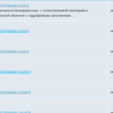
БПЗАуБпШп 3х2х0,9
игнально-блокировочные, с полиэтиленовой изоляцией в
м
ческой оболочке с гидрофобным заполнением….
м
БПЗАуБпШп 4х2х0,9
м
БПЗАуБпШп 7х2х0,9
м
БПЗАуБпШп 10х2х0,9
м
БПЗАуБпШп 12х2х0,9
м
БПЗАуБпШп 14х2х0,9