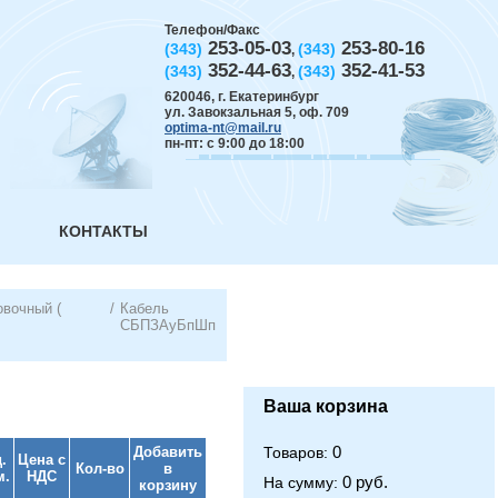
Телефон/Факс
253-05-03
253-80-16
(343)
(343)
,
352-44-63
352-41-53
(343)
(343)
,
620046
,
г. Екатеринбург
ул. Завокзальная 5, оф. 709
optima-nt@mail.ru
пн-пт: с 9:00 до 18:00
КОНТАКТЫ
овочный (
/
Кабель
СБПЗАуБпШп
Ваша корзина
0
Добавить
Товаров:
.
Цена с
Кол-во
в
м.
НДС
0 руб.
На сумму:
корзину