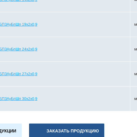
м
БПЗАуБпШп 19х2х0,9
м
БПЗАуБпШп 24х2х0,9
м
БПЗАуБпШп 27х2х0,9
м
БПЗАуБпШп 30х2х0,9
ДУКЦИИ
ЗАКАЗАТЬ ПРОДУКЦИЮ