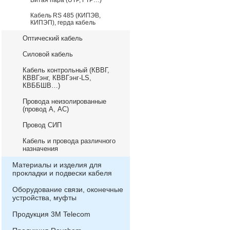
Витая пара (UTP, FTP…)
Кабель RS 485 (КИПЭВ,
КИПЭП), герда кабель
Оптический кабель
Силовой кабель
Кабель контрольный (КВВГ,
КВВГэнг, КВВГэнг-LS,
КВББШВ…)
Провода неизолированные
(провод А, АС)
Провод СИП
Кабель и провода различного
назначения
Материалы и изделия для
прокладки и подвески кабеля
Оборудование связи, оконечные
устройства, муфты
Продукция 3М Telecom