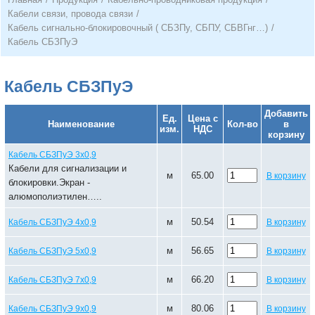
Кабели связи, провода связи
/
Кабель сигнально-блокировочный ( СБЗПу, СБПУ, СБВГнг…)
/
Кабель СБЗПуЭ
Кабель СБЗПуЭ
Добавить
Ед.
Цена с
Наименование
Кол-во
в
изм.
НДС
корзину
Кабель СБЗПуЭ 3х0,9
Кабели для сигнализации и
м
65.00
В корзину
блокировки.Экран -
алюмополиэтилен…..
м
50.54
Кабель СБЗПуЭ 4х0,9
В корзину
м
56.65
Кабель СБЗПуЭ 5х0,9
В корзину
м
66.20
Кабель СБЗПуЭ 7х0,9
В корзину
м
80.06
Кабель СБЗПуЭ 9х0,9
В корзину