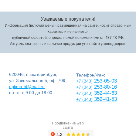
Уважаемые покупатели!
Информация (включая цены), размещенная на сайте, носит справочный
характер и не является
публичной офертой, определяемой положениями ст. 437 ГК РФ.
Актуальность цены и наличие продукции уточняйте у менеджеров.
620046, г. Екатеринбург,
Телефон/Факс
ул. Завокзальная 5, оф. 709,
253-05-03
+7 (343)
optima-nt@mail.ru
253-80-16
+7 (343)
пн-пт: с 9:00 до 18:00
352-44-63
+7 (343)
352-41-53
+7 (343)
Продвижение web
сайта