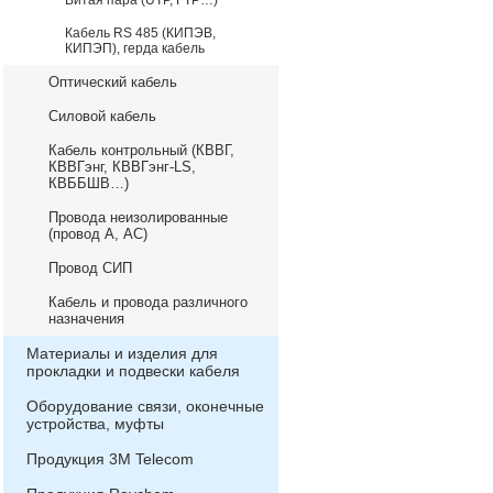
Витая пара (UTP, FTP…)
Кабель RS 485 (КИПЭВ,
КИПЭП), герда кабель
Оптический кабель
Силовой кабель
Кабель контрольный (КВВГ,
КВВГэнг, КВВГэнг-LS,
КВББШВ…)
Провода неизолированные
(провод А, АС)
Провод СИП
Кабель и провода различного
назначения
Материалы и изделия для
прокладки и подвески кабеля
Оборудование связи, оконечные
устройства, муфты
Продукция 3М Telecom