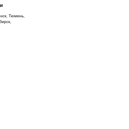
ии
инск, Тюмень,
бирск,