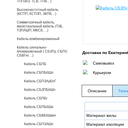
ТППэпЗ, ТСВ, ТПВ....)
Высокочастотный кабель
(КСПП, КСПЗП, ЗКПБ…)
Симметричный кабель,
магистральный кабель (ТЗБ,
ТЗПАШП, МКСБ….)
Кабель комбинированный
Кабель сигнально-
блокировочный ( СБЗПу, СБПУ,
Доставка по Екатерин
СБВГнг…)
Самовывоз
Кабель СБПБ
Курьером
Кабель СБПБбШп
Кабель СБПЗАуБпГ
Кабель СБЗПБбШп
Описание
Техн
Кабель СБПБг
Кабель СБПБбШв
Материал жилы
Кабель СБВБбШвнг
Кабель СБПЗАШп
Материал изоляции