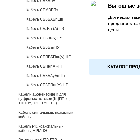
Кабель СБВБПу
Выгодные 
Кабель СБМВБПу
Для наших зака
Кабель СБВБАБпШп
предлагаем са
Кабель СБэВнг(А)-LS
цены
Кабель СБВнг(А)-LS
Кабель СБВБэпПУ
Кабель СБПВБПнг(А)-HF
КАТАЛОГ ПРО
Кабель СБПнг(А)-HF
Кабель СБВБАуБпШп
Кабель СБВБПнг(А)-HF
Кабели абонентские и для
цифровых потоков (КЦППэп,
ТЦППт, ЭКС-ТАСЭ…)
Кабель сигнальный, пожарный
кабель
Кабель РК, коаксиальный
кабель, МРМПЭ