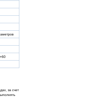
иаметров
 +60
дах, за счет
выполнять