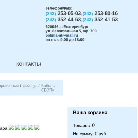
Телефон/Факс
253-05-03
253-80-16
(343)
(343)
,
352-44-63
352-41-53
(343)
(343)
,
620046
,
г. Екатеринбург
ул. Завокзальная 5, оф. 709
optima-nt@mail.ru
пн-пт: с 9:00 до 18:00
КОНТАКТЫ
ировочный ( СБЗПу,
/
Кабель
СБЗПу
Ваша корзина
0
Товаров:
вара
0 руб.
На сумму: