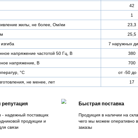
42
1
тивление жилы, не более, Ом/км
23,3
мм
25,5
изгиба
7 наружных д
ное напряжение частотой 50 Гц, В
380
ное напряжение, В
700
ператур, °C
от -50 до
зготовления, не менее, лет
17
 репутация
Быстрая поставка
 - надежный поставщик
Продукция в наличии на скла
одниковой продукции и
чего мы можем оперативно 
для связи
заказы