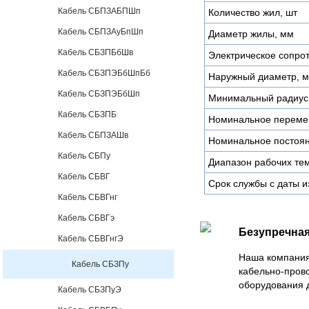
Кабель СБПЗАБПШп
Количество жил, шт
Кабель СБПЗАуБпШп
Диаметр жилы, мм
Кабель СБЗПБбШв
Электрическое сопро
Кабель СБЗПЭБбШпБб
Наружный диаметр, 
Кабель СБЗПЭБбШп
Минимальный радиус 
Кабель СБЗПБ
Номинальное перемен
Кабель СБПЗАШв
Номинальное постоян
Кабель СБПу
Диапазон рабочих тем
Кабель СБВГ
Срок службы с даты и
Кабель СБВГнг
Кабель СБВГэ
Безупречная
Кабель СБВГнгЭ
Наша компания
Кабель СБЗПу
кабельно-пров
оборудования 
Кабель СБЗПуЭ