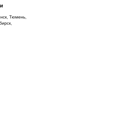
ии
инск, Тюмень,
бирск,