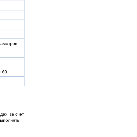
иаметров
 +60
дах, за счет
выполнять