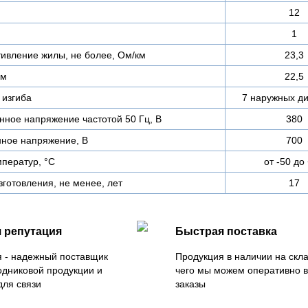
12
1
тивление жилы, не более, Ом/км
23,3
мм
22,5
изгиба
7 наружных д
ное напряжение частотой 50 Гц, В
380
ное напряжение, В
700
ператур, °C
от -50 до
зготовления, не менее, лет
17
 репутация
Быстрая поставка
 - надежный поставщик
Продукция в наличии на скла
одниковой продукции и
чего мы можем оперативно 
для связи
заказы