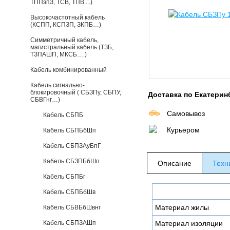
ТППэпЗ, ТСВ, ТПВ....)
Высокочастотный кабель
(КСПП, КСПЗП, ЗКПБ…)
Симметричный кабель,
магистральный кабель (ТЗБ,
ТЗПАШП, МКСБ….)
Кабель комбинированный
Кабель сигнально-
блокировочный ( СБЗПу, СБПУ,
Доставка по Екатерин
СБВГнг…)
Самовывоз
Кабель СБПБ
Курьером
Кабель СБПБбШп
Кабель СБПЗАуБпГ
Кабель СБЗПБбШп
Описание
Техн
Кабель СБПБг
Кабель СБПБбШв
Материал жилы
Кабель СБВБбШвнг
Кабель СБПЗАШп
Материал изоляции