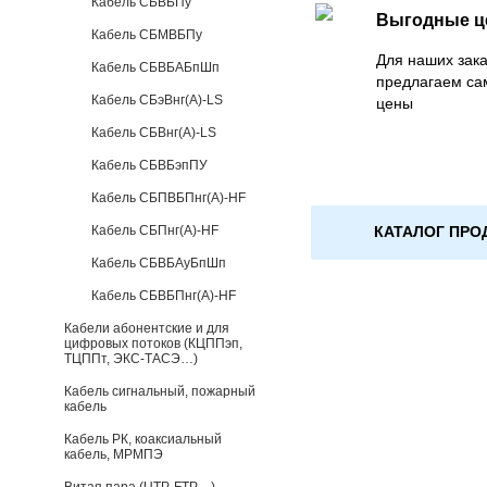
Кабель СБВБПу
Выгодные 
Кабель СБМВБПу
Для наших зака
Кабель СБВБАБпШп
предлагаем са
Кабель СБэВнг(А)-LS
цены
Кабель СБВнг(А)-LS
Кабель СБВБэпПУ
Кабель СБПВБПнг(А)-HF
КАТАЛОГ ПРО
Кабель СБПнг(А)-HF
Кабель СБВБАуБпШп
Кабель СБВБПнг(А)-HF
Кабели абонентские и для
цифровых потоков (КЦППэп,
ТЦППт, ЭКС-ТАСЭ…)
Кабель сигнальный, пожарный
кабель
Кабель РК, коаксиальный
кабель, МРМПЭ