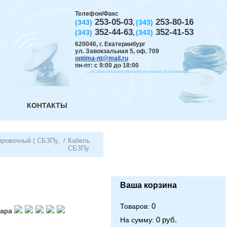
Телефон/Факс
253-05-03
253-80-16
(343)
(343)
,
352-44-63
352-41-53
(343)
(343)
,
620046
,
г. Екатеринбург
ул. Завокзальная 5, оф. 709
optima-nt@mail.ru
пн-пт: с 9:00 до 18:00
КОНТАКТЫ
ировочный ( СБЗПу,
/
Кабель
СБЗПу
Ваша корзина
0
Товаров:
вара
0 руб.
На сумму: