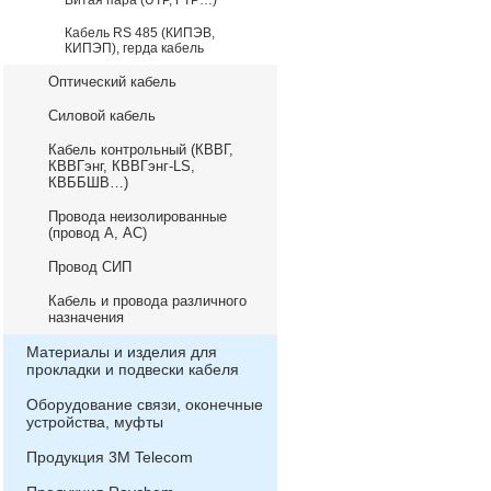
Витая пара (UTP, FTP…)
Кабель RS 485 (КИПЭВ,
КИПЭП), герда кабель
Оптический кабель
Силовой кабель
Кабель контрольный (КВВГ,
КВВГэнг, КВВГэнг-LS,
КВББШВ…)
Провода неизолированные
(провод А, АС)
Провод СИП
Кабель и провода различного
назначения
Материалы и изделия для
прокладки и подвески кабеля
Оборудование связи, оконечные
устройства, муфты
Продукция 3М Telecom