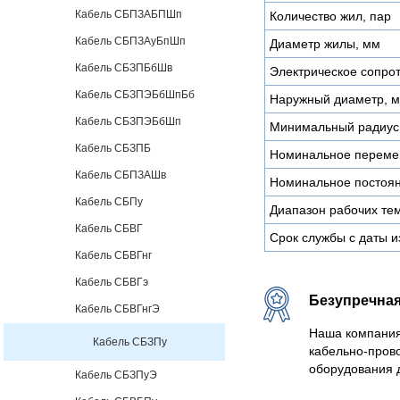
Кабель СБПЗАБПШп
Количество жил, пар
Кабель СБПЗАуБпШп
Диаметр жилы, мм
Кабель СБЗПБбШв
Электрическое сопро
Кабель СБЗПЭБбШпБб
Наружный диаметр, 
Кабель СБЗПЭБбШп
Минимальный радиус 
Кабель СБЗПБ
Номинальное перемен
Кабель СБПЗАШв
Номинальное постоян
Кабель СБПу
Диапазон рабочих тем
Кабель СБВГ
Срок службы с даты и
Кабель СБВГнг
Кабель СБВГэ
Безупречная
Кабель СБВГнгЭ
Наша компания
Кабель СБЗПу
кабельно-пров
оборудования 
Кабель СБЗПуЭ