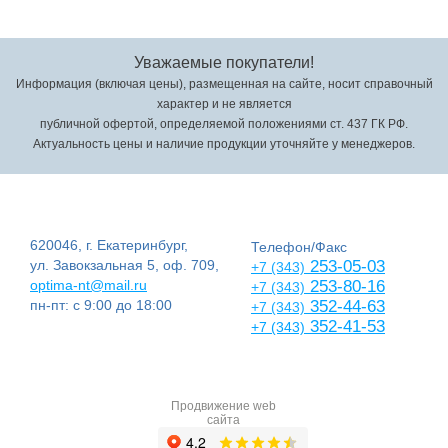
Уважаемые покупатели!
Информация (включая цены), размещенная на сайте, носит справочный
характер и не является
публичной офертой, определяемой положениями ст. 437 ГК РФ.
Актуальность цены и наличие продукции уточняйте у менеджеров.
620046, г. Екатеринбург,
Телефон/Факс
ул. Завокзальная 5, оф. 709,
253-05-03
+7 (343)
optima-nt@mail.ru
253-80-16
+7 (343)
пн-пт: с 9:00 до 18:00
352-44-63
+7 (343)
352-41-53
+7 (343)
Продвижение web
сайта