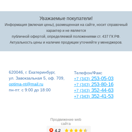
Уважаемые покупатели!
Информация (включая цены), размещенная на сайте, носит справочный
характер и не является
публичной офертой, определяемой положениями ст. 437 ГК РФ.
Актуальность цены и наличие продукции уточняйте у менеджеров.
620046, г. Екатеринбург,
Телефон/Факс
ул. Завокзальная 5, оф. 709,
253-05-03
+7 (343)
optima-nt@mail.ru
253-80-16
+7 (343)
пн-пт: с 9:00 до 18:00
352-44-63
+7 (343)
352-41-53
+7 (343)
Продвижение web
сайта