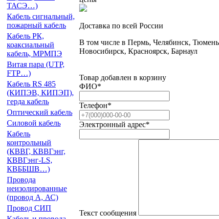
ТАСЭ…)
Кабель сигнальный,
пожарный кабель
Доставка по всей России
Кабель РК,
В том числе в Пермь, Челябинск, Тюмень
коаксиальный
Новосибирск, Красноярск, Барнаул
кабель, МРМПЭ
Витая пара (UTP,
FTP…)
Товар добавлен в корзину
Кабель RS 485
ФИО
*
(КИПЭВ, КИПЭП),
герда кабель
Телефон
*
Оптический кабель
Силовой кабель
Электронный адрес
*
Кабель
контрольный
(КВВГ, КВВГэнг,
КВВГэнг-LS,
КВББШВ…)
Провода
неизолированные
(провод А, АС)
Провод СИП
Текст сообщения
Кабель и провода