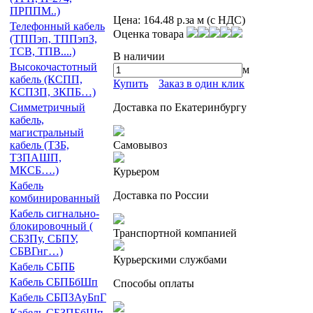
ПРППМ..)
Цена:
164.48 р.
за м (с НДС)
Телефонный кабель
Оценка товара
(ТППэп, ТППэпЗ,
ТСВ, ТПВ....)
В наличии
Высокочастотный
м
кабель (КСПП,
Купить
Заказ в один клик
КСПЗП, ЗКПБ…)
Доставка по Екатеринбургу
Симметричный
кабель,
магистральный
Самовывоз
кабель (ТЗБ,
ТЗПАШП,
МКСБ….)
Курьером
Кабель
Доставка по России
комбинированный
Кабель сигнально-
блокировочный (
Транспортной компанией
СБЗПу, СБПУ,
СБВГнг…)
Курьерскими службами
Кабель СБПБ
Кабель СБПБбШп
Способы оплаты
Кабель СБПЗАуБпГ
Кабель СБЗПБбШп