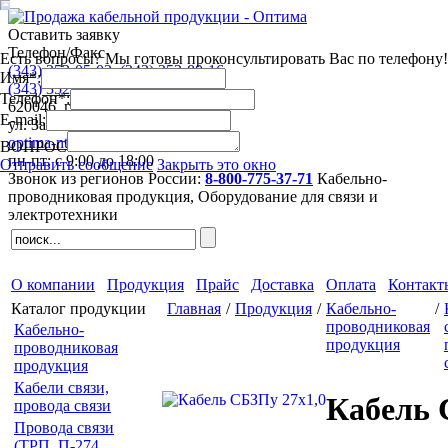
Оставить заявку
Телефон/Факс
Есть вопросы? Мы готовы проконсультировать Вас по телефону!
(343)
253-05-03
,
(343)
253-80-16
Имя*:
(343)
352-44-63
,
(343)
352-41-53
Телефон*:
620046
,
г. Екатеринбург
E-mail:
ул. Завокзальная 5, оф. 709
optima-nt@mail.ru
ВОПРОС
пн-пт: с 9:00 до 18:00
Отправить сообщение
Закрыть это окно
Звонок из регионов России:
8-800-775-37-71
Кабельно-
проводниковая продукция,
Оборудование для связи и
электротехники
О компании
Продукция
Прайс
Доставка
Оплата
Контакт
Каталог продукции
Главная
/
Продукция
/
Кабельно-
/
проводниковая
Кабельно-
продукция
проводниковая
продукция
Кабели связи,
Кабель 
провода связи
Провода связи
(ТРП, П-274,