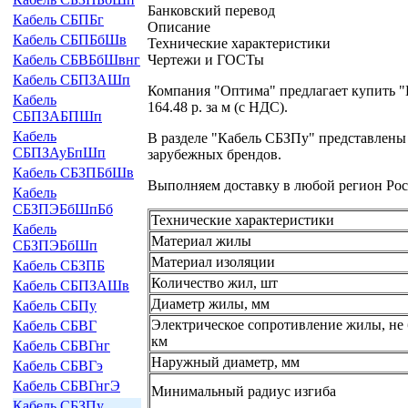
Банковский перевод
Кабель СБПБг
Описание
Кабель СБПБбШв
Технические характеристики
Чертежи и ГОСТы
Кабель СБВБбШвнг
Кабель СБПЗАШп
Компания "Оптима" предлагает купить "
Кабель
164.48 р. за м (с НДС).
СБПЗАБПШп
Кабель
В разделе "Кабель СБЗПу" представлены
СБПЗАуБпШп
зарубежных брендов.
Кабель СБЗПБбШв
Выполняем доставку в любой регион Рос
Кабель
СБЗПЭБбШпБб
Технические характеристики
Кабель
Материал жилы
СБЗПЭБбШп
Материал изоляции
Кабель СБЗПБ
Количество жил, шт
Кабель СБПЗАШв
Диаметр жилы, мм
Кабель СБПу
Электрическое сопротивление жилы, не 
Кабель СБВГ
км
Кабель СБВГнг
Наружный диаметр, мм
Кабель СБВГэ
Кабель СБВГнгЭ
Минимальный радиус изгиба
Кабель СБЗПу