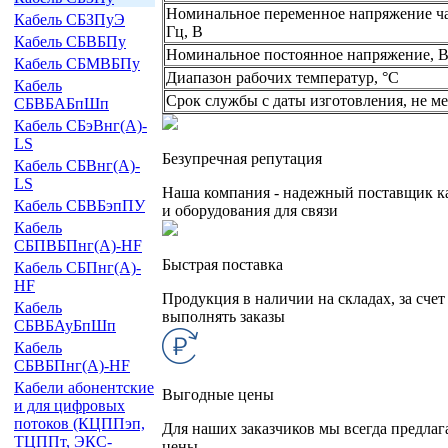
Номинальное переменное напряжение ча
Кабель СБЗПуЭ
Гц, В
Кабель СБВБПу
Номинальное постоянное напряжение, 
Кабель СБМВБПу
Диапазон рабочих температур, °C
Кабель
Срок службы с даты изготовления, не ме
СБВБАБпШп
Кабель СБэВнг(А)-
LS
Безупречная репутация
Кабель СБВнг(А)-
LS
Наша компания - надежный поставщик к
Кабель СБВБэпПУ
и оборудования для связи
Кабель
СБПВБПнг(А)-HF
Быстрая поставка
Кабель СБПнг(А)-
HF
Продукция в наличии на складах, за сче
Кабель
выполнять заказы
СБВБАуБпШп
Кабель
СБВБПнг(А)-HF
Кабели абонентские
Выгодные цены
и для цифровых
потоков (КЦППэп,
Для наших заказчиков мы всегда предла
ТЦППт, ЭКС-
цены