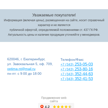
Уважаемые покупатели!
Информация (включая цены), размещенная на сайте, носит справочный
характер и не является
публичной офертой, определяемой положениями ст. 437 ГК РФ.
Актуальность цены и наличие продукции уточняйте у менеджеров.
620046, г. Екатеринбург,
Телефон/Факс
ул. Завокзальная 5, оф. 709,
253-05-03
+7 (343)
optima-nt@mail.ru
253-80-16
+7 (343)
пн-пт: с 9:00 до 18:00
352-44-63
+7 (343)
352-41-53
+7 (343)
Продвижение web
сайта