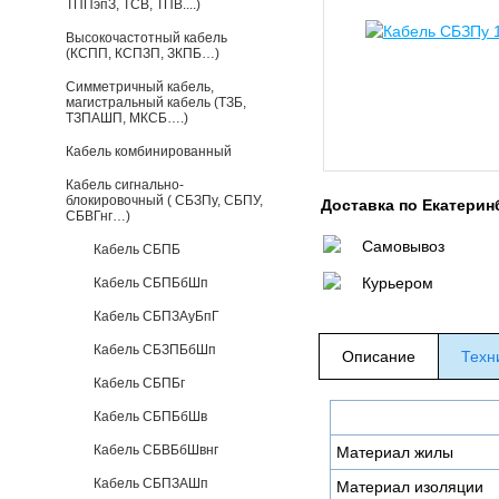
ТППэпЗ, ТСВ, ТПВ....)
Высокочастотный кабель
(КСПП, КСПЗП, ЗКПБ…)
Симметричный кабель,
магистральный кабель (ТЗБ,
ТЗПАШП, МКСБ….)
Кабель комбинированный
Кабель сигнально-
блокировочный ( СБЗПу, СБПУ,
Доставка по Екатерин
СБВГнг…)
Самовывоз
Кабель СБПБ
Курьером
Кабель СБПБбШп
Кабель СБПЗАуБпГ
Кабель СБЗПБбШп
Описание
Техн
Кабель СБПБг
Кабель СБПБбШв
Кабель СБВБбШвнг
Материал жилы
Кабель СБПЗАШп
Материал изоляции