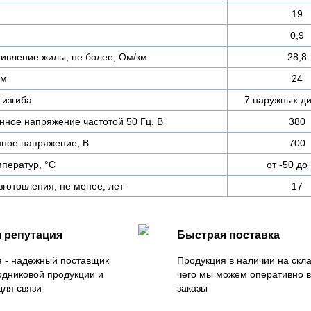
19
0,9
тивление жилы, не более, Ом/км
28,8
мм
24
изгиба
7 наружных д
ное напряжение частотой 50 Гц, В
380
ное напряжение, В
700
ператур, °C
от -50 до
зготовления, не менее, лет
17
 репутация
Быстрая поставка
 - надежный поставщик
Продукция в наличии на скла
одниковой продукции и
чего мы можем оперативно 
для связи
заказы