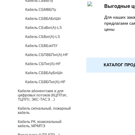
Кабель СБВБПу
Выгодные 
Кабель СБМВБПу
Для наших зака
Кабель СБВБАБпШп
предлагаем са
Кабель СБэВнг(А)-LS
цены
Кабель СБВнг(А)-LS
Кабель СБВБэпПУ
Кабель СБПВБПнг(А)-HF
Кабель СБПнг(А)-HF
КАТАЛОГ ПРО
Кабель СБВБАуБпШп
Кабель СБВБПнг(А)-HF
Кабели абонентские и для
цифровых потоков (КЦППэп,
ТЦППт, ЭКС-ТАСЭ…)
Кабель сигнальный, пожарный
кабель
Кабель РК, коаксиальный
кабель, МРМПЭ