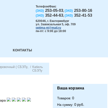
Телефон/Факс
253-05-03
253-80-16
(343)
(343)
,
352-44-63
352-41-53
(343)
(343)
,
620046
,
г. Екатеринбург
ул. Завокзальная 5, оф. 709
optima-nt@mail.ru
пн-пт: с 9:00 до 18:00
КОНТАКТЫ
ировочный ( СБЗПу,
/
Кабель
СБЗПу
Ваша корзина
0
Товаров:
вара
0 руб.
На сумму: