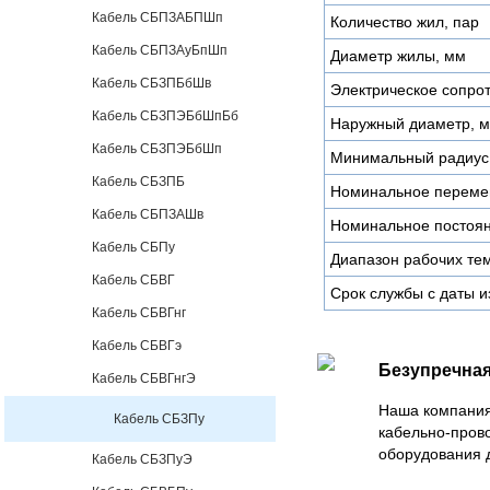
Кабель СБПЗАБПШп
Количество жил, пар
Кабель СБПЗАуБпШп
Диаметр жилы, мм
Кабель СБЗПБбШв
Электрическое сопро
Кабель СБЗПЭБбШпБб
Наружный диаметр, 
Кабель СБЗПЭБбШп
Минимальный радиус 
Кабель СБЗПБ
Номинальное перемен
Кабель СБПЗАШв
Номинальное постоян
Кабель СБПу
Диапазон рабочих тем
Кабель СБВГ
Срок службы с даты и
Кабель СБВГнг
Кабель СБВГэ
Безупречная
Кабель СБВГнгЭ
Наша компания
Кабель СБЗПу
кабельно-пров
оборудования 
Кабель СБЗПуЭ