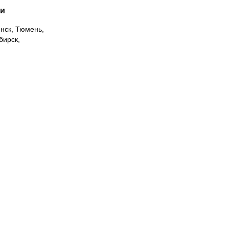
ии
инск, Тюмень,
бирск,