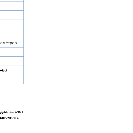
иаметров
 +60
дах, за счет
выполнять