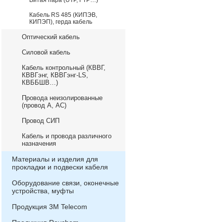
Витая пара (UTP, FTP…)
Кабель RS 485 (КИПЭВ,
КИПЭП), герда кабель
Оптический кабель
Силовой кабель
Кабель контрольный (КВВГ,
КВВГэнг, КВВГэнг-LS,
КВББШВ…)
Провода неизолированные
(провод А, АС)
Провод СИП
Кабель и провода различного
назначения
Материалы и изделия для
прокладки и подвески кабеля
Оборудование связи, оконечные
устройства, муфты
Продукция 3М Telecom