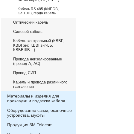
Витая пара (UTP, FTP…)
Кабель RS 485 (КИПЭВ,
КИПЭП), герда кабель
Оптический кабель
Силовой кабель
Кабель контрольный (КВВГ,
КВВГэнг, КВВГэнг-LS,
КВББШВ…)
Провода неизолированные
(провод А, АС)
Провод СИП
Кабель и провода различного
назначения
Материалы и изделия для
прокладки и подвески кабеля
Оборудование связи, оконечные
устройства, муфты
Продукция 3М Telecom