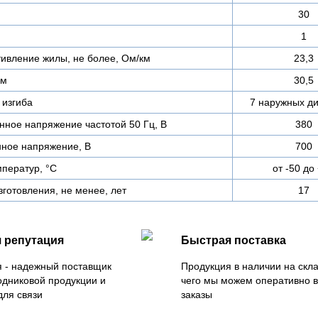
30
1
тивление жилы, не более, Ом/км
23,3
мм
30,5
изгиба
7 наружных д
ное напряжение частотой 50 Гц, В
380
ное напряжение, В
700
ператур, °C
от -50 до
зготовления, не менее, лет
17
 репутация
Быстрая поставка
 - надежный поставщик
Продукция в наличии на скла
одниковой продукции и
чего мы можем оперативно 
для связи
заказы