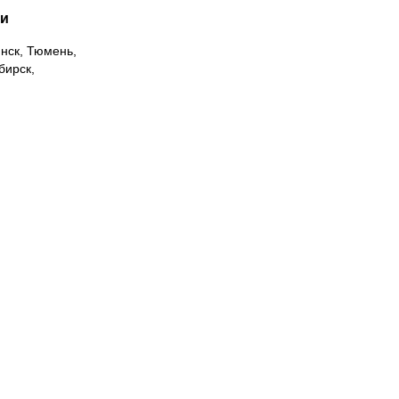
ии
инск, Тюмень,
бирск,