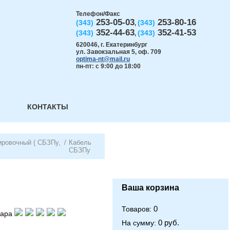
Телефон/Факс
253-05-03
253-80-16
(343)
(343)
,
352-44-63
352-41-53
(343)
(343)
,
620046
,
г. Екатеринбург
ул. Завокзальная 5, оф. 709
optima-nt@mail.ru
пн-пт: с 9:00 до 18:00
КОНТАКТЫ
ировочный ( СБЗПу,
/
Кабель
СБЗПу
Ваша корзина
0
Товаров:
вара
0 руб.
На сумму: