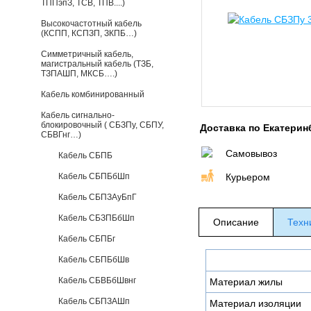
ТППэпЗ, ТСВ, ТПВ....)
Высокочастотный кабель
(КСПП, КСПЗП, ЗКПБ…)
Симметричный кабель,
магистральный кабель (ТЗБ,
ТЗПАШП, МКСБ….)
Кабель комбинированный
Кабель сигнально-
блокировочный ( СБЗПу, СБПУ,
Доставка по Екатерин
СБВГнг…)
Самовывоз
Кабель СБПБ
Кабель СБПБбШп
Курьером
Кабель СБПЗАуБпГ
Кабель СБЗПБбШп
Описание
Техн
Кабель СБПБг
Кабель СБПБбШв
Кабель СБВБбШвнг
Материал жилы
Кабель СБПЗАШп
Материал изоляции