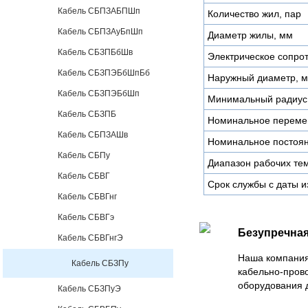
Кабель СБПЗАБПШп
Количество жил, пар
Кабель СБПЗАуБпШп
Диаметр жилы, мм
Кабель СБЗПБбШв
Электрическое сопро
Кабель СБЗПЭБбШпБб
Наружный диаметр, 
Кабель СБЗПЭБбШп
Минимальный радиус 
Кабель СБЗПБ
Номинальное перемен
Кабель СБПЗАШв
Номинальное постоян
Кабель СБПу
Диапазон рабочих тем
Кабель СБВГ
Срок службы с даты и
Кабель СБВГнг
Кабель СБВГэ
Безупречная
Кабель СБВГнгЭ
Наша компания
Кабель СБЗПу
кабельно-пров
оборудования 
Кабель СБЗПуЭ