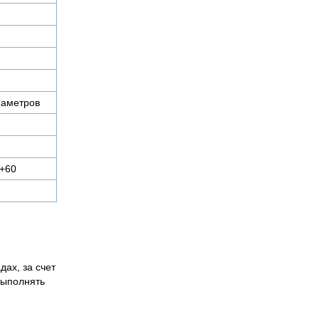
иаметров
 +60
дах, за счет
выполнять