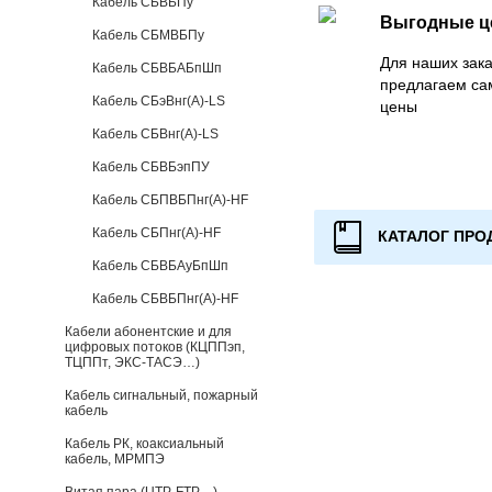
Кабель СБВБПу
Выгодные 
Кабель СБМВБПу
Для наших зака
Кабель СБВБАБпШп
предлагаем са
Кабель СБэВнг(А)-LS
цены
Кабель СБВнг(А)-LS
Кабель СБВБэпПУ
Кабель СБПВБПнг(А)-HF
Кабель СБПнг(А)-HF
КАТАЛОГ ПРО
Кабель СБВБАуБпШп
Кабель СБВБПнг(А)-HF
Кабели абонентские и для
цифровых потоков (КЦППэп,
ТЦППт, ЭКС-ТАСЭ…)
Кабель сигнальный, пожарный
кабель
Кабель РК, коаксиальный
кабель, МРМПЭ