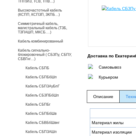
ТППэпЗ, ТСВ, ТПВ....)
Высокочастотный кабель
(КСПП, КСПЗП, ЗКПБ…)
Симметричный кабель,
магистральный кабель (ТЗБ,
ТЗПАШП, МКСБ….)
Кабель комбинированный
Кабель сигнально-
блокировочный ( СБЗПу, СБПУ,
Доставка по Екатерин
СБВГнг…)
Самовывоз
Кабель СБПБ
Курьером
Кабель СБПБбШп
Кабель СБПЗАуБпГ
Кабель СБЗПБбШп
Описание
Техн
Кабель СБПБг
Кабель СБПБбШв
Материал жилы
Кабель СБВБбШвнг
Кабель СБПЗАШп
Материал изоляции