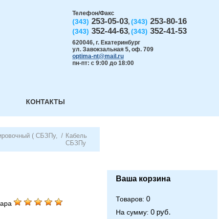
Телефон/Факс
253-05-03
253-80-16
(343)
(343)
,
352-44-63
352-41-53
(343)
(343)
,
620046
,
г. Екатеринбург
ул. Завокзальная 5, оф. 709
optima-nt@mail.ru
пн-пт: с 9:00 до 18:00
КОНТАКТЫ
ировочный ( СБЗПу,
/
Кабель
СБЗПу
Ваша корзина
0
Товаров:
вара
0 руб.
На сумму: