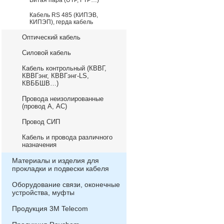
Витая пара (UTP, FTP…)
Кабель RS 485 (КИПЭВ,
КИПЭП), герда кабель
Оптический кабель
Силовой кабель
Кабель контрольный (КВВГ,
КВВГэнг, КВВГэнг-LS,
КВББШВ…)
Провода неизолированные
(провод А, АС)
Провод СИП
Кабель и провода различного
назначения
Материалы и изделия для
прокладки и подвески кабеля
Оборудование связи, оконечные
устройства, муфты
Продукция 3М Telecom