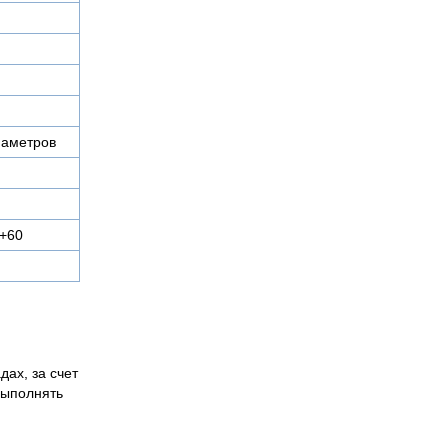
иаметров
 +60
дах, за счет
выполнять