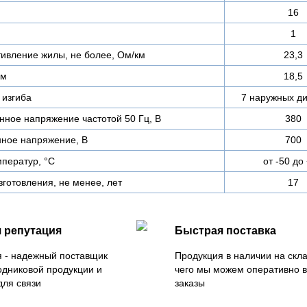
16
1
тивление жилы, не более, Ом/км
23,3
мм
18,5
изгиба
7 наружных д
ное напряжение частотой 50 Гц, В
380
ное напряжение, В
700
ператур, °C
от -50 до
зготовления, не менее, лет
17
 репутация
Быстрая поставка
 - надежный поставщик
Продукция в наличии на скла
одниковой продукции и
чего мы можем оперативно 
для связи
заказы