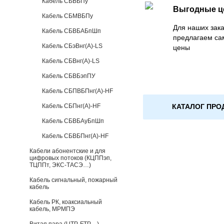
Кабель СБВБПу
Выгодные 
Кабель СБМВБПу
Для наших зака
Кабель СБВБАБпШп
предлагаем са
Кабель СБэВнг(А)-LS
цены
Кабель СБВнг(А)-LS
Кабель СБВБэпПУ
Кабель СБПВБПнг(А)-HF
КАТАЛОГ ПРО
Кабель СБПнг(А)-HF
Кабель СБВБАуБпШп
Кабель СБВБПнг(А)-HF
Кабели абонентские и для
цифровых потоков (КЦППэп,
ТЦППт, ЭКС-ТАСЭ…)
Кабель сигнальный, пожарный
кабель
Кабель РК, коаксиальный
кабель, МРМПЭ