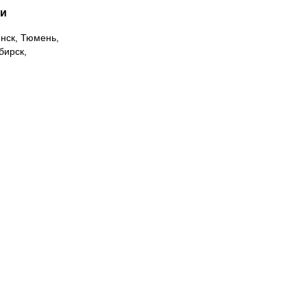
ии
инск, Тюмень,
бирск,