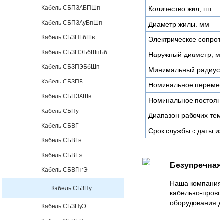
Кабель СБПЗАБПШп
Количество жил, шт
Кабель СБПЗАуБпШп
Диаметр жилы, мм
Кабель СБЗПБбШв
Электрическое сопро
Кабель СБЗПЭБбШпБб
Наружный диаметр, 
Кабель СБЗПЭБбШп
Минимальный радиус 
Кабель СБЗПБ
Номинальное перемен
Кабель СБПЗАШв
Номинальное постоян
Кабель СБПу
Диапазон рабочих тем
Кабель СБВГ
Срок службы с даты и
Кабель СБВГнг
Кабель СБВГэ
Безупречная
Кабель СБВГнгЭ
Наша компания
Кабель СБЗПу
кабельно-пров
оборудования 
Кабель СБЗПуЭ