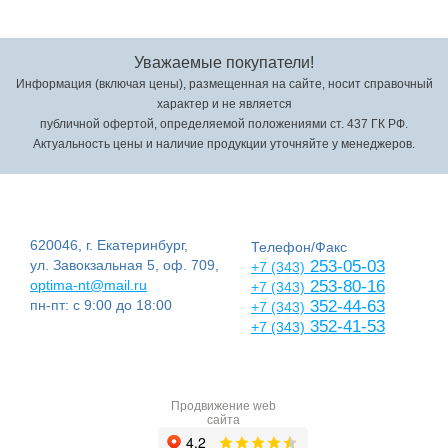
Уважаемые покупатели!
Информация (включая цены), размещенная на сайте, носит справочный
характер и не является
публичной офертой, определяемой положениями ст. 437 ГК РФ.
Актуальность цены и наличие продукции уточняйте у менеджеров.
620046, г. Екатеринбург,
Телефон/Факс
ул. Завокзальная 5, оф. 709,
253-05-03
+7 (343)
optima-nt@mail.ru
253-80-16
+7 (343)
пн-пт: с 9:00 до 18:00
352-44-63
+7 (343)
352-41-53
+7 (343)
Продвижение web
сайта