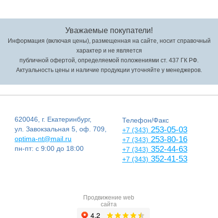
Уважаемые покупатели!
Информация (включая цены), размещенная на сайте, носит справочный
характер и не является
публичной офертой, определяемой положениями ст. 437 ГК РФ.
Актуальность цены и наличие продукции уточняйте у менеджеров.
620046, г. Екатеринбург,
Телефон/Факс
ул. Завокзальная 5, оф. 709,
253-05-03
+7 (343)
optima-nt@mail.ru
253-80-16
+7 (343)
пн-пт: с 9:00 до 18:00
352-44-63
+7 (343)
352-41-53
+7 (343)
Продвижение web
сайта