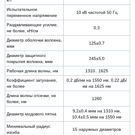
Испытательное
10 кВ частотой 50 Гц
переменное напряжение
Раздавливающее усилие,
0,3
не более, кН/см
Диаметр оболочки волокна,
125±0,7
мкм
Диаметр защитного
245±5,0
покрытия волокна, мкм
Рабочая длина волны, нм
1310...1625
Коэффициент затухания,
0,2 дБ/км на 1550 нм, 0,22 дБ/
не более
км на 1625 нм
Длина волны отсечки, не
1260
более, нм
9,2±0,4 мкм на 1310 нм,
Диаметр модового пятна
10,4±0,5 мкм на 1550 нм
Минимальный радиус
15 наружных диаметров
изгиба