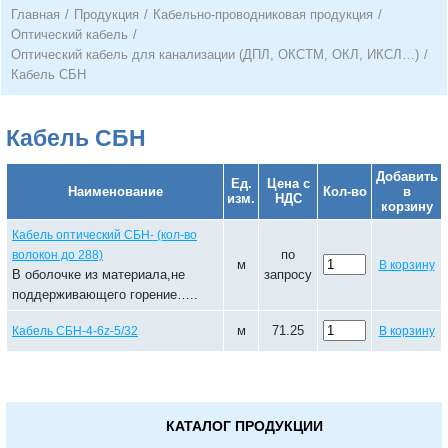
Главная
/
Продукция
/
Кабельно-проводниковая продукция
/
Оптический кабель
/
Оптический кабель для канализации (ДПЛ, ОКСТМ, ОКЛ, ИКСЛ…)
/
Кабель СБН
Кабель СБН
Добавить
Ед.
Цена с
Наименование
Кол-во
в
изм.
НДС
корзину
Кабель оптический СБН- (кол-во
по
волокон до 288)
м
В корзину
В оболочке из материала,не
запросу
поддерживающего горение…..
м
71.25
Кабель СБН-4-6z-5/32
В корзину
КАТАЛОГ ПРОДУКЦИИ