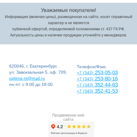
Уважаемые покупатели!
Информация (включая цены), размещенная на сайте, носит справочный
характер и не является
публичной офертой, определяемой положениями ст. 437 ГК РФ.
Актуальность цены и наличие продукции уточняйте у менеджеров.
620046, г. Екатеринбург,
Телефон/Факс
ул. Завокзальная 5, оф. 709,
253-05-03
+7 (343)
optima-nt@mail.ru
253-80-16
+7 (343)
пн-пт: с 9:00 до 18:00
352-44-63
+7 (343)
352-41-53
+7 (343)
Продвижение web
сайта