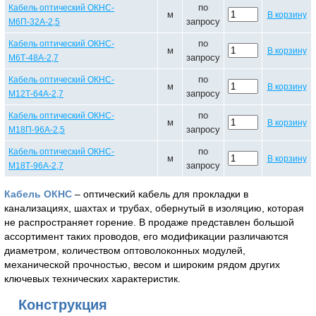
по
Кабель оптический ОКНС-
м
В корзину
запросу
М6П-32А-2,5
по
Кабель оптический ОКНС-
м
В корзину
запросу
М6Т-48А-2,7
по
Кабель оптический ОКНС-
м
В корзину
запросу
М12Т-64А-2,7
по
Кабель оптический ОКНС-
м
В корзину
запросу
М18П-96А-2,5
по
Кабель оптический ОКНС-
м
В корзину
запросу
М18Т-96А-2,7
Кабель ОКНС
– оптический кабель для прокладки в
канализациях, шахтах и трубах, обернутый в изоляцию, которая
не распространяет горение. В продаже представлен большой
ассортимент таких проводов, его модификации различаются
диаметром, количеством оптоволоконных модулей,
механической прочностью, весом и широким рядом других
ключевых технических характеристик.
Конструкция