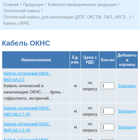
Главная
/
Продукция
/
Кабельно-проводниковая продукция
/
Оптический кабель
/
Оптический кабель для канализации (ДПЛ, ОКСТМ, ОКЛ, ИКСЛ…)
/
Кабель ОКНС
Кабель ОКНС
Добавить
Ед.
Цена с
Наименование
Кол-во
в
изм.
НДС
корзину
Кабель оптический ОКНС-
М6П-4А-2,5
по
Кабель оптический в
м
В корзину
запросу
канализацию ОКНС-….. бронь -
гофролента, негорючий….
по
Кабель оптический ОКНС-
м
В корзину
запросу
М6П-8В-2,7 (Л)
по
Кабель оптический ОКНС-
м
В корзину
запросу
М4П-8А-1,5 (Л)
по