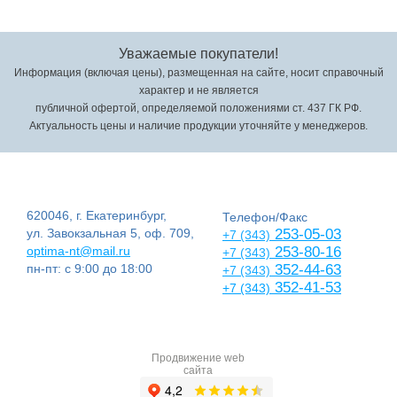
Уважаемые покупатели!
Информация (включая цены), размещенная на сайте, носит справочный
характер и не является
публичной офертой, определяемой положениями ст. 437 ГК РФ.
Актуальность цены и наличие продукции уточняйте у менеджеров.
620046, г. Екатеринбург,
Телефон/Факс
ул. Завокзальная 5, оф. 709,
253-05-03
+7 (343)
optima-nt@mail.ru
253-80-16
+7 (343)
пн-пт: с 9:00 до 18:00
352-44-63
+7 (343)
352-41-53
+7 (343)
Продвижение web
сайта