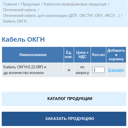
Главная
/
Продукция
/
Кабельно-проводниковая продукция
/
Оптический кабель
/
Оптический кабель для канализации (ДПЛ, ОКСТМ, ОКЛ, ИКСЛ…)
/
Кабель ОКГН
Кабель ОКГН
Добавить
Ед.
Цена с
Наименование
Кол-во
в
изм.
НДС
корзину
Кабель ОКГН-0,22-08П и
по
м
В корзину
др.количество волокон
запросу
КАТАЛОГ ПРОДУКЦИИ
ЗАКАЗАТЬ ПРОДУКЦИЮ