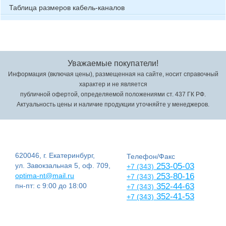
Таблица размеров кабель-каналов
Уважаемые покупатели!
Информация (включая цены), размещенная на сайте, носит справочный
характер и не является
публичной офертой, определяемой положениями ст. 437 ГК РФ.
Актуальность цены и наличие продукции уточняйте у менеджеров.
620046, г. Екатеринбург,
Телефон/Факс
ул. Завокзальная 5, оф. 709,
253-05-03
+7 (343)
optima-nt@mail.ru
253-80-16
+7 (343)
пн-пт: с 9:00 до 18:00
352-44-63
+7 (343)
352-41-53
+7 (343)