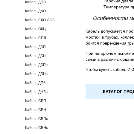
Рабочий диапаз
Кабель ДПО
Температура п
Кабель ДАО
Особенности м
Кабель СКО-ДАО
Кабель ОКЦ
Кабель допускается прок
мостах, в трубах, колл
Кабель СПЛ
боится повреждения гр
Кабель ДБП
При негорючем исполне
Кабель ДБН
связи в различных здан
Кабель ДБПс
Чтобы купить кабель ИКС
Кабель ДБНс
Кабель ДПбс
КАТАЛОГ ПРО
Кабель ДНБс
Кабель СБП
Кабель СБН
Кабель СБПс
Кабель СБНс