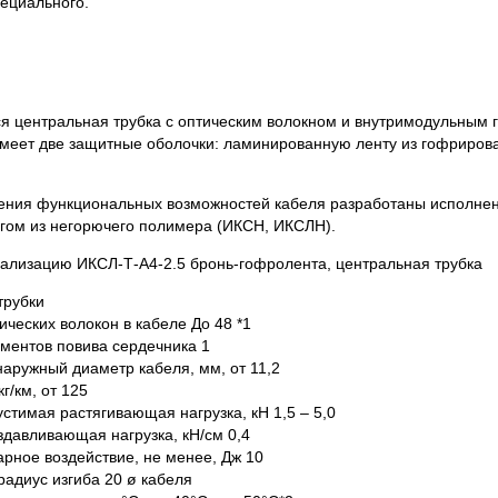
пециального.
ся центральная трубка с оптическим волокном и внутримодульным
меет две защитные оболочки: ламинированную ленту из гофрирова
рения функциональных возможностей кабеля разработаны исполне
нгом из негорючего полимера (ИКСН, ИКСЛН).
нализацию ИКСЛ-Т-А4-2.5 бронь-гофролента, центральная трубка
трубки
ических волокон в кабеле До 48 *1
ментов повива сердечника 1
аружный диаметр кабеля, мм, от 11,2
г/км, от 125
стимая растягивающая нагрузка, кН 1,5 – 5,0
давливающая нагрузка, кН/см 0,4
рное воздействие, не менее, Дж 10
адиус изгиба 20 ø кабеля