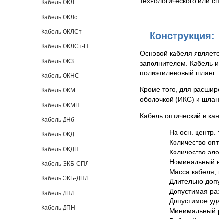
технологического или с
Кабель ОКЛ
Кабель ОКЛс
Кабель ОКЛСт
Конструкция:
Кабель ОКЛСт-Н
Основой кабеля являет
Кабель ОКЗ
заполнителем. Кабель и
полиэтиленовый шланг.
Кабель ОКНС
Кроме того, для расши
Кабель ОКМ
оболочкой (ИКС) и шла
Кабель ОКМН
Кабель оптический в ка
Кабель ДНб
На осн. центр. 
Кабель ОКД
Количество опт
Кабель ОКДН
Количество эле
Номинальный н
Кабель ЭКБ-СПЛ
Масса кабеля, к
Кабель ЭКБ-ДПЛ
Длительно допу
Допустимая раз
Кабель ДПЛ
Допустимое уда
Кабель ДПН
Минимальный р