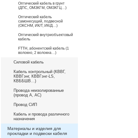
Оптический кабель в грунт
(ДПС, ОМЗКГМ, ОМЗКГЦ…)
Оптический кабель
самонесущий, подвесной
(ОКСНМ, ИК/Т, ИК/Д…)
Оптический внутриобъектовый
кабель
FTTH, абонентский кабель (1
волокно, 2 волокна…)
Силовой кабель
Кабель контрольный (КВВГ,
КВВГэнг, КВВГэнг-LS,
КВББШВ…)
Провода неизолированные
(провод А, АС)
Провод СИП
Кабель и провода различного
назначения
Материалы и изделия для
прокладки и подвески кабеля