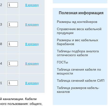
12
В корзину
Полезная информация
Размеры жд контейнеров
83
В корзину
Справочник веса кабельной
продукции
Размеры и вес кабельных
барабанов
68
В корзину
Таблицы подбора аналога
оптического кабеля
ГОСТы
54
В корзину
Таблица сечения кабеля по
мощности
Таблица сечений кабеля СИП
91
В корзину
Таблица размеров кабель-
каналов
ой канализации. Кабели
ного пользования: общего,