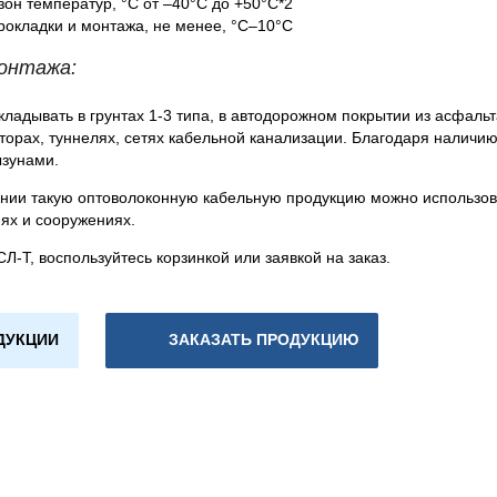
он температур, °C от –40°С до +50°С*2
рокладки и монтажа, не менее, °C–10°С
онтажа:
ладывать в грунтах 1-3 типа, в автодорожном покрытии из асфальта
екторах, туннелях, сетях кабельной канализации. Благодаря наличи
ызунами.
нии такую оптоволоконную кабельную продукцию можно использов
иях и сооружениях.
Л-Т, воспользуйтесь корзинкой или заявкой на заказ.
ДУКЦИИ
ЗАКАЗАТЬ ПРОДУКЦИЮ