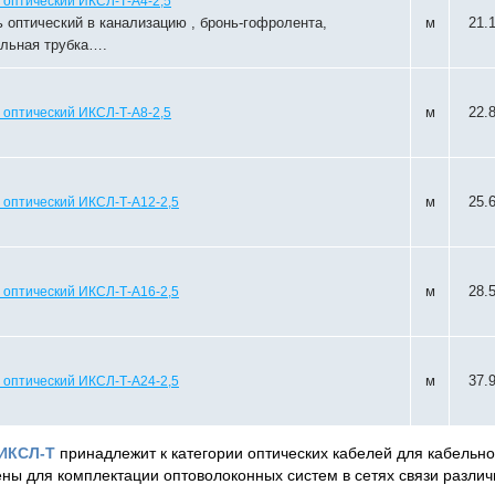
 оптический ИКСЛ-Т-А4-2,5
 оптический в канализацию , бронь-гофролента,
м
21.
альная трубка….
м
22.
 оптический ИКСЛ-Т-А8-2,5
м
25.
 оптический ИКСЛ-Т-А12-2,5
м
28.
 оптический ИКСЛ-Т-А16-2,5
м
37.
 оптический ИКСЛ-Т-А24-2,5
ИКСЛ-Т
принадлежит к категории оптических кабелей для кабельн
ены для комплектации оптоволоконных систем в сетях связи различ