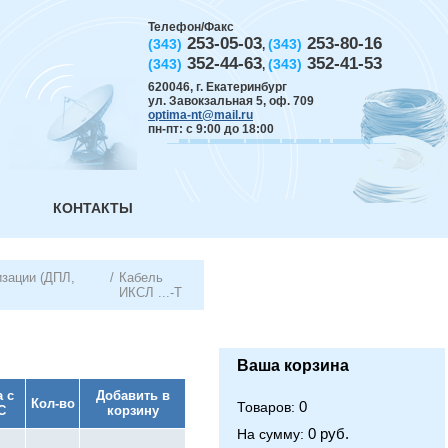
Телефон/Факс
253-05-03
253-80-16
(343)
(343)
,
352-44-63
352-41-53
(343)
(343)
,
620046
,
г. Екатеринбург
ул. Завокзальная 5, оф. 709
optima-nt@mail.ru
пн-пт: с 9:00 до 18:00
КОНТАКТЫ
изации (ДПЛ,
/
Кабель
ИКСЛ ...-Т
Ваша корзина
 с
Добавить в
Кол-во
0
Товаров:
С
корзину
0 руб.
На сумму: