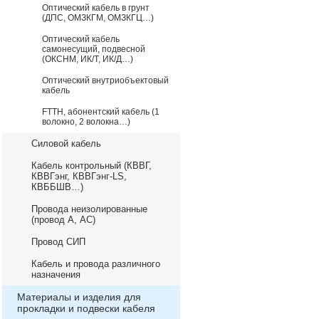
Оптический кабель в грунт
(ДПС, ОМЗКГМ, ОМЗКГЦ…)
Оптический кабель
самонесущий, подвесной
(ОКСНМ, ИК/Т, ИК/Д…)
Оптический внутриобъектовый
кабель
FTTH, абонентский кабель (1
волокно, 2 волокна…)
Силовой кабель
Кабель контрольный (КВВГ,
КВВГэнг, КВВГэнг-LS,
КВББШВ…)
Провода неизолированные
(провод А, АС)
Провод СИП
Кабель и провода различного
назначения
Материалы и изделия для
прокладки и подвески кабеля