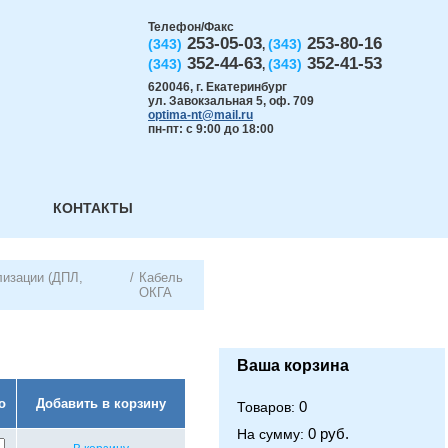
Телефон/Факс
253-05-03
253-80-16
(343)
(343)
,
352-44-63
352-41-53
(343)
(343)
,
620046
,
г. Екатеринбург
ул. Завокзальная 5, оф. 709
optima-nt@mail.ru
пн-пт: с 9:00 до 18:00
КОНТАКТЫ
лизации (ДПЛ,
/
Кабель
ОКГА
Ваша корзина
о
Добавить в корзину
0
Товаров:
0 руб.
На сумму: