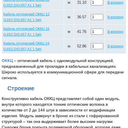
м
31.10
В корзину
G.652.D/G.657.A1 1,5кН
Кабель оптический ОККЦ 12
м
36.57
В корзину
G.652.D/G.657.A1 1,5кН
Кабель оптический ОККЦ 16
м
41.76
В корзину
G.652.D/G.657.A1 1,5кН
Кабель оптический ОККЦ 24
м
52.86
В корзину
G.652.D/G.657.A1 1,5кН
ОККЦ
– оптический кабель с одномодульной конструкцией,
предназначенный для прокладки в кабельных канализациях.
Широко используется в коммуникационной сфере для передачи
сигнала.
Строение
Конструктивно кабель ОККЦ представляет собой один модуль,
внутри которого находятся тонкие оптические волокна в
количестве от 2 до 144 штук в зависимости от модификации
изделия. Модуль завернут в броню из стали с гофрированной
структурой – так она выдерживает более высокие нагрузки.
Снаружи броня покрыта полимерной оболочкой, которая даже