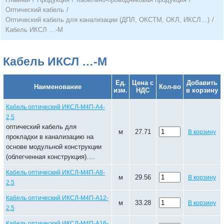
Оптический кабель
/
Оптический кабель для канализации (ДПЛ, ОКСТМ, ОКЛ, ИКСЛ…)
/
Кабель ИКСЛ …-М
Кабель ИКСЛ …-М
Ед.
Цена с
Добавить
Наименование
Кол-во
изм.
НДС
в корзину
Кабель оптический ИКСЛ-М4П-А4-
2,5
оптический кабель для
м
27.71
В корзину
прокладки в канализацию на
основе модульной конструкции
(облегченная конструкция)….
Кабель оптический ИКСЛ-М4П-А8-
м
29.56
В корзину
2,5
Кабель оптический ИКСЛ-М4П-А12-
м
33.28
В корзину
2,5
Кабель оптический ИКСЛ-М4П-А16-