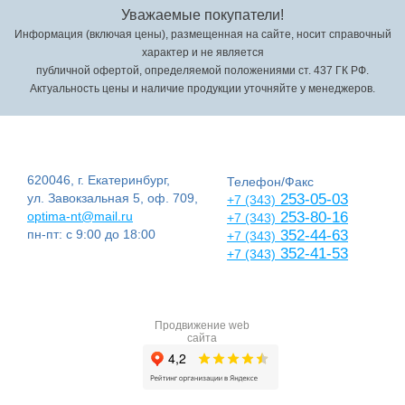
Уважаемые покупатели!
Информация (включая цены), размещенная на сайте, носит справочный
характер и не является
публичной офертой, определяемой положениями ст. 437 ГК РФ.
Актуальность цены и наличие продукции уточняйте у менеджеров.
620046, г. Екатеринбург,
Телефон/Факс
ул. Завокзальная 5, оф. 709,
253-05-03
+7 (343)
optima-nt@mail.ru
253-80-16
+7 (343)
пн-пт: с 9:00 до 18:00
352-44-63
+7 (343)
352-41-53
+7 (343)
Продвижение web
сайта