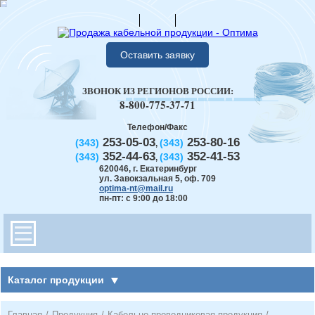
Оставить заявку
ЗВОНОК ИЗ РЕГИОНОВ РОССИИ:
8-800-775-37-71
Телефон/Факс
253-05-03
253-80-16
(343)
(343)
,
352-44-63
352-41-53
(343)
(343)
,
620046
,
г. Екатеринбург
ул. Завокзальная 5, оф. 709
optima-nt@mail.ru
пн-пт: с 9:00 до 18:00
Каталог продукции
Главная
/
Продукция
/
Кабельно-проводниковая продукция
/