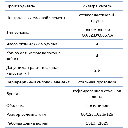
Производитель
Интегра кабель
стеклопластиковый
Центральный силовой элемент
пруток
одномодовое
Тип волокна
G.652.D/G.657.A
Число оптических модулей
4
Кол-во оптических волокон в
4
кабеле
Допустимая растягивающая
2,5
нагрузка, кН
Периферийный силовой элемент
стальная проволока
гофрированная стальная
Броня
лента
Оболочка
полиэтилен
Размер волокна, мкм
50/125...62,5/125
Рабочая длина волны
1310…1625