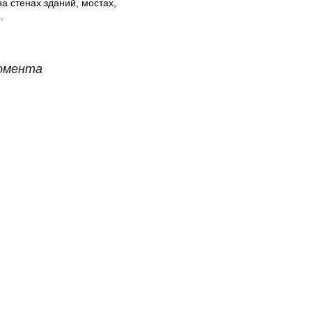
а стенах зданий, мостах,
.
момента