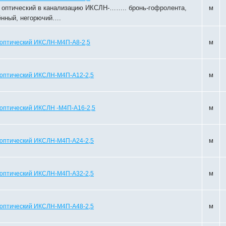
 оптический в канализацию ИКСЛН-…….. бронь-гофролента,
м
ённый, негорючий….
м
 оптический ИКСЛН-М4П-А8-2,5
м
 оптический ИКСЛН-М4П-А12-2,5
м
 оптический ИКСЛН -М4П-А16-2,5
м
 оптический ИКСЛН-М4П-А24-2,5
м
 оптический ИКСЛН-М4П-А32-2,5
м
 оптический ИКСЛН-М4П-А48-2,5