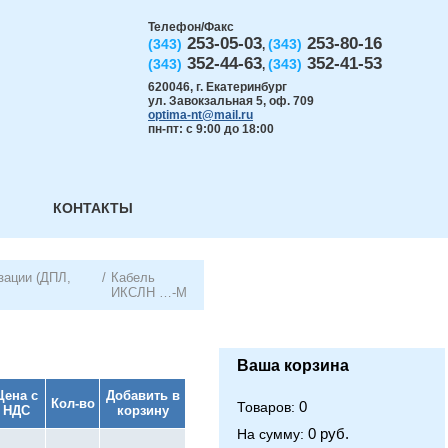
Телефон/Факс
253-05-03
253-80-16
(343)
(343)
,
352-44-63
352-41-53
(343)
(343)
,
620046
,
г. Екатеринбург
ул. Завокзальная 5, оф. 709
optima-nt@mail.ru
пн-пт: с 9:00 до 18:00
КОНТАКТЫ
зации (ДПЛ,
/
Кабель
ИКСЛН …-М
Ваша корзина
Цена с
Добавить в
Кол-во
0
Товаров:
НДС
корзину
0 руб.
На сумму: