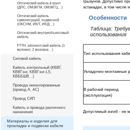
грызунов. Допустимо пр
Оптический кабель в грунт
эстакадах, в том числе
(ДПС, ОМЗКГМ, ОМЗКГЦ…)
Оптический кабель
Особенности
самонесущий, подвесной
(ОКСНМ, ИК/Т, ИК/Д…)
Таблица: Треб
Оптический внутриобъектовый
использования
кабель
FTTH, абонентский кабель (1
волокно, 2 волокна…)
Тип использования каб
Силовой кабель
Кабель контрольный (КВВГ,
Укладочно-монтажные 
КВВГэнг, КВВГэнг-LS,
КВББШВ…)
Провода неизолированные
В рабочий период
(провод А, АС)
(эксплуатация)
Провод СИП
Кабель и провода различного
Допустимый изгиб - не 
назначения
Материалы и изделия для
прокладки и подвески кабеля