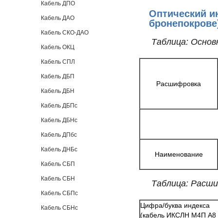
Кабель ДПО
Оптический и
Кабель ДАО
бронепокрове
Кабель СКО-ДАО
Таблица: Основ
Кабель ОКЦ
Кабель СПЛ
Кабель ДБП
Расшифровка
Кабель ДБН
Кабель ДБПс
Кабель ДБНс
Кабель ДПбс
Кабель ДНБс
Наименование
Кабель СБП
Кабель СБН
Таблица: Расши
Кабель СБПс
Цифра/буква индекса
Кабель СБНс
(кабель ИКСЛН М4П А8 