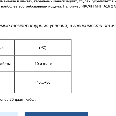
именение в шахтах, кабельных канализациях, трубах, укрепляется н
 и наиболее востребованные модели. Например,ИКСЛН М4П А16 2 5
уемые температурные условия, в зависимости от 
еля
(tºС)
работы
-10 и выше
-40…+50
менее 20 диам. кабеля.