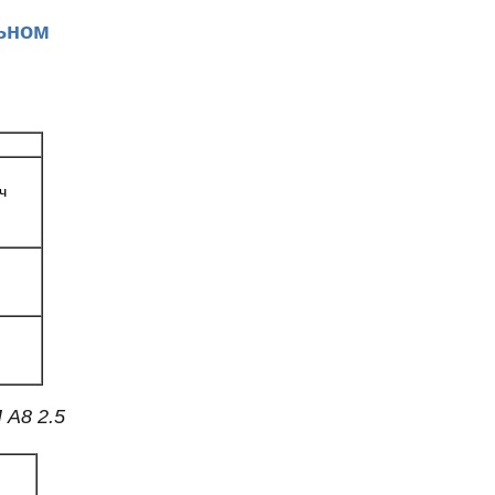
льном
ч
 А8 2.5