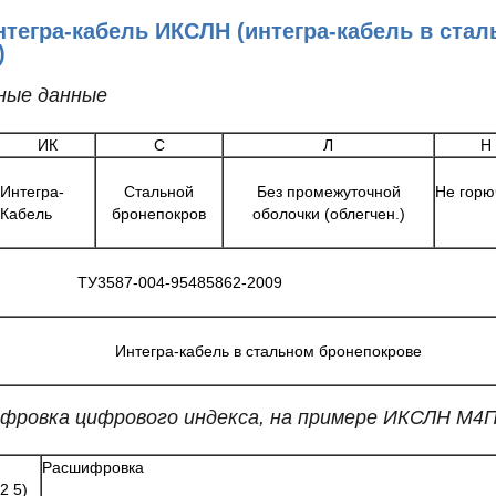
нтегра-кабель ИКСЛН (интегра-кабель в ста
)
ные данные
ИК
С
Л
Н
Интегра-
Стальной
Без промежуточной
Не горю
Кабель
бронепокров
оболочки (облегчен.)
ТУ3587-004-95485862-2009
Интегра-кабель в стальном бронепокрове
фровка цифрового индекса, на примере ИКСЛН М4П
Расшифровка
2 5)