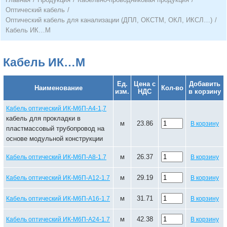
Оптический кабель
/
Оптический кабель для канализации (ДПЛ, ОКСТМ, ОКЛ, ИКСЛ…)
/
Кабель ИК…М
Кабель ИК…М
Ед.
Цена с
Добавить
Наименование
Кол-во
изм.
НДС
в корзину
Кабель оптический ИК-М6П-А4-1,7
кабель для прокладки в
м
23.86
В корзину
пластмассовый трубопровод на
основе модульной конструкции
м
26.37
Кабель оптический ИК-М6П-А8-1.7
В корзину
м
29.19
Кабель оптический ИК-М6П-А12-1.7
В корзину
м
31.71
Кабель оптический ИК-М6П-А16-1.7
В корзину
м
42.38
Кабель оптический ИК-М6П-А24-1.7
В корзину