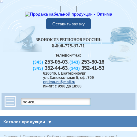
Оставить заявку
ЗВОНОК ИЗ РЕГИОНОВ РОССИИ:
8-800-775-37-71
Телефон/Факс
253-05-03
253-80-16
(343)
(343)
,
352-44-63
352-41-53
(343)
(343)
,
620046
,
г. Екатеринбург
ул. Завокзальная 5, оф. 709
optima-nt@mail.ru
пн-пт: с 9:00 до 18:00
Каталог продукции
Главная
/
Продукция
/
Кабельно-проводниковая продукция
/