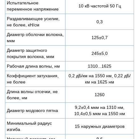
Испытательное
10 кВ частотой 50 Гц
переменное напряжение
Раздавливающее усилие,
0,3
не более, кН/см
Диаметр оболочки волокна,
125±0,7
мкм
Диаметр защитного
245±5,0
покрытия волокна, мкм
Рабочая длина волны, нм
1310...1625
Коэффициент затухания,
0,2 дБ/км на 1550 нм, 0,22 дБ/
не более
км на 1625 нм
Длина волны отсечки, не
1260
более, нм
9,2±0,4 мкм на 1310 нм,
Диаметр модового пятна
10,4±0,5 мкм на 1550 нм
Минимальный радиус
15 наружных диаметров
изгиба
Наружный диаметр, мм
9,6