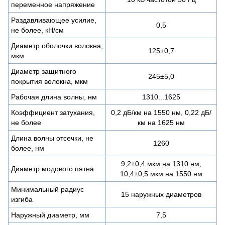
переменное напряжение
Раздавливающее усилие,
0,5
не более, кН/см
Диаметр оболочки волокна,
125±0,7
мкм
Диаметр защитного
245±5,0
покрытия волокна, мкм
Рабочая длина волны, нм
1310...1625
Коэффициент затухания,
0,2 дБ/км на 1550 нм, 0,22 дБ/
не более
км на 1625 нм
Длина волны отсечки, не
1260
более, нм
9,2±0,4 мкм на 1310 нм,
Диаметр модового пятна
10,4±0,5 мкм на 1550 нм
Минимальный радиус
15 наружных диаметров
изгиба
Наружный диаметр, мм
7,5