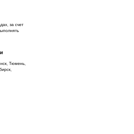
дах, за счет
выполнять
ии
инск, Тюмень,
бирск,