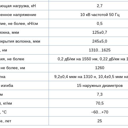
ающая нагрузка, кН
2,7
менное напряжение
10 кВ частотой 50 Гц
ие, не более, кН/см
0,5
локна, мкм
125±0,7
окрытия волокна, мкм
245±5,0
, нм
1310...1625
ия, не более
0,2 дБ/км на 1550 нм, 0,22 дБ/км на
 не более, нм
1260
тна
9,2±0,4 мкм на 1310 н, 10,4±0,5 мкм н
изгиба
15 наружных диаметров
мм
7,3
, кг/км
70,5
, °C
−60...+70
е, лет
25