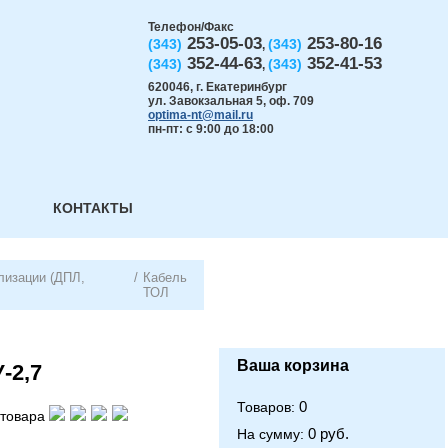
Телефон/Факс
253-05-03
253-80-16
(343)
(343)
,
352-44-63
352-41-53
(343)
(343)
,
620046
,
г. Екатеринбург
ул. Завокзальная 5, оф. 709
optima-nt@mail.ru
пн-пт: с 9:00 до 18:00
КОНТАКТЫ
лизации (ДПЛ,
/
Кабель
ТОЛ
Ваша корзина
-2,7
0
Товаров:
товара
0 руб.
На сумму: