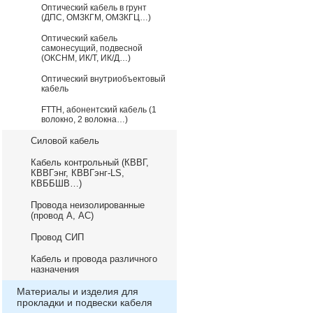
Оптический кабель в грунт
(ДПС, ОМЗКГМ, ОМЗКГЦ…)
Оптический кабель
самонесущий, подвесной
(ОКСНМ, ИК/Т, ИК/Д…)
Оптический внутриобъектовый
кабель
FTTH, абонентский кабель (1
волокно, 2 волокна…)
Силовой кабель
Кабель контрольный (КВВГ,
КВВГэнг, КВВГэнг-LS,
КВББШВ…)
Провода неизолированные
(провод А, АС)
Провод СИП
Кабель и провода различного
назначения
Материалы и изделия для
прокладки и подвески кабеля