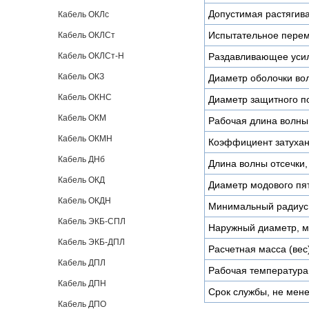
Допустимая растягив
Кабель ОКЛс
Испытательное пере
Кабель ОКЛСт
Кабель ОКЛСт-Н
Раздавливающее усил
Кабель ОКЗ
Диаметр оболочки во
Кабель ОКНС
Диаметр защитного п
Кабель ОКМ
Рабочая длина волны
Кабель ОКМН
Коэффициент затухан
Кабель ДНб
Длина волны отсечки,
Кабель ОКД
Диаметр модового пя
Кабель ОКДН
Минимальный радиус 
Кабель ЭКБ-СПЛ
Наружный диаметр, 
Кабель ЭКБ-ДПЛ
Расчетная масса (вес)
Кабель ДПЛ
Рабочая температура
Кабель ДПН
Срок службы, не мене
Кабель ДПО