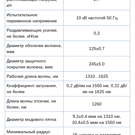
кН
Испытательное
10 кВ частотой 50 Гц
переменное напряжение
Раздавливающее усилие,
0,3
не более, кН/см
Диаметр оболочки волокна,
125±0,7
мкм
Диаметр защитного
245±5,0
покрытия волокна, мкм
Рабочая длина волны, нм
1310...1625
Коэффициент затухания,
0,2 дБ/км на 1550 нм, 0,22 дБ/
не более
км на 1625 нм
Длина волны отсечки, не
1260
более, нм
9,2±0,4 мкм на 1310 нм,
Диаметр модового пятна
10,4±0,5 мкм на 1550 нм
Минимальный радиус
15 наружных диаметров