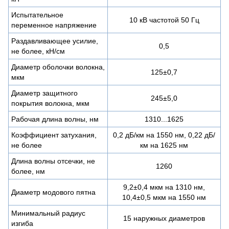
Испытательное
10 кВ частотой 50 Гц
переменное напряжение
Раздавливающее усилие,
0,5
не более, кН/см
Диаметр оболочки волокна,
125±0,7
мкм
Диаметр защитного
245±5,0
покрытия волокна, мкм
Рабочая длина волны, нм
1310...1625
Коэффициент затухания,
0,2 дБ/км на 1550 нм, 0,22 дБ/
не более
км на 1625 нм
Длина волны отсечки, не
1260
более, нм
9,2±0,4 мкм на 1310 нм,
Диаметр модового пятна
10,4±0,5 мкм на 1550 нм
Минимальный радиус
15 наружных диаметров
изгиба