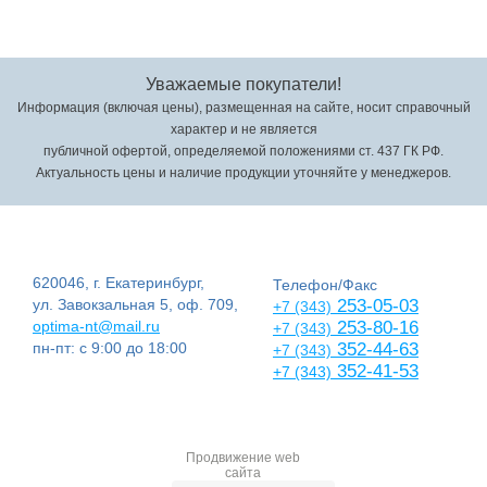
Уважаемые покупатели!
Информация (включая цены), размещенная на сайте, носит справочный
характер и не является
публичной офертой, определяемой положениями ст. 437 ГК РФ.
Актуальность цены и наличие продукции уточняйте у менеджеров.
620046, г. Екатеринбург,
Телефон/Факс
ул. Завокзальная 5, оф. 709,
253-05-03
+7 (343)
optima-nt@mail.ru
253-80-16
+7 (343)
пн-пт: с 9:00 до 18:00
352-44-63
+7 (343)
352-41-53
+7 (343)
Продвижение web
сайта