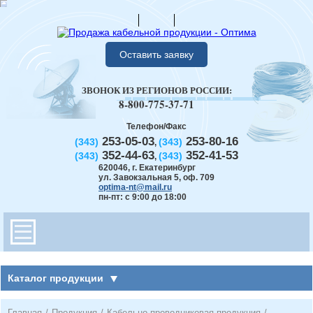
Оставить заявку
ЗВОНОК ИЗ РЕГИОНОВ РОССИИ:
8-800-775-37-71
Телефон/Факс
253-05-03
253-80-16
(343)
(343)
,
352-44-63
352-41-53
(343)
(343)
,
620046
,
г. Екатеринбург
ул. Завокзальная 5, оф. 709
optima-nt@mail.ru
пн-пт: с 9:00 до 18:00
Каталог продукции
Главная
/
Продукция
/
Кабельно-проводниковая продукция
/