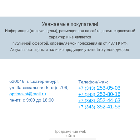
Уважаемые покупатели!
Информация (включая цены), размещенная на сайте, носит справочный
характер и не является
публичной офертой, определяемой положениями ст. 437 ГК РФ.
Актуальность цены и наличие продукции уточняйте у менеджеров.
620046, г. Екатеринбург,
Телефон/Факс
ул. Завокзальная 5, оф. 709,
253-05-03
+7 (343)
optima-nt@mail.ru
253-80-16
+7 (343)
пн-пт: с 9:00 до 18:00
352-44-63
+7 (343)
352-41-53
+7 (343)
Продвижение web
сайта