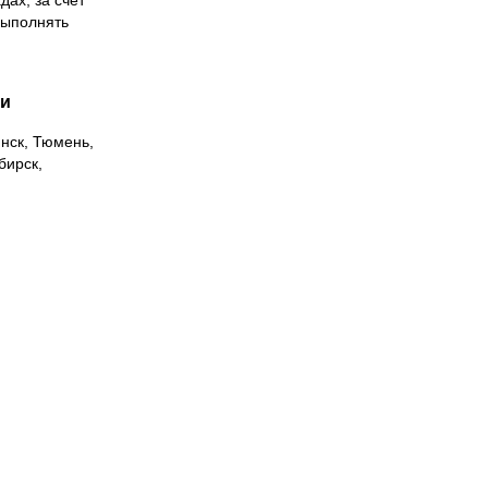
дах, за счет
выполнять
ии
инск, Тюмень,
бирск,