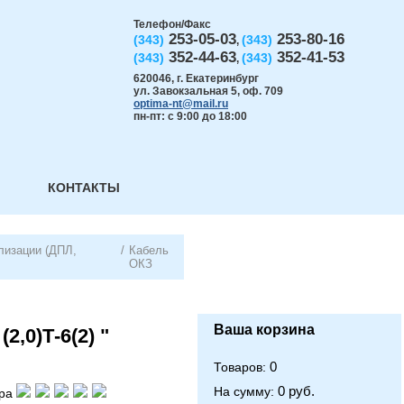
Телефон/Факс
253-05-03
253-80-16
(343)
(343)
,
352-44-63
352-41-53
(343)
(343)
,
620046
,
г. Екатеринбург
ул. Завокзальная 5, оф. 709
optima-nt@mail.ru
пн-пт: с 9:00 до 18:00
КОНТАКТЫ
лизации (ДПЛ,
/
Кабель
ОКЗ
Ваша корзина
2,0)Т-6(2) "
0
Товаров:
0 руб.
На сумму:
ра