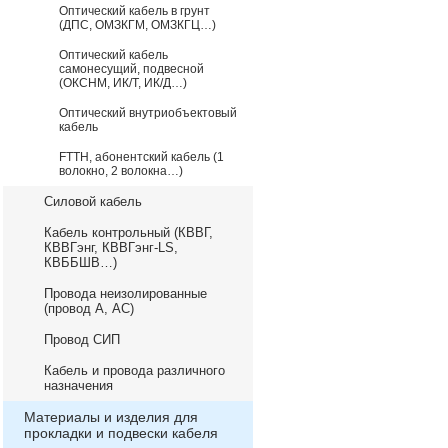
Оптический кабель в грунт
(ДПС, ОМЗКГМ, ОМЗКГЦ…)
Оптический кабель
самонесущий, подвесной
(ОКСНМ, ИК/Т, ИК/Д…)
Оптический внутриобъектовый
кабель
FTTH, абонентский кабель (1
волокно, 2 волокна…)
Силовой кабель
Кабель контрольный (КВВГ,
КВВГэнг, КВВГэнг-LS,
КВББШВ…)
Провода неизолированные
(провод А, АС)
Провод СИП
Кабель и провода различного
назначения
Материалы и изделия для
прокладки и подвески кабеля