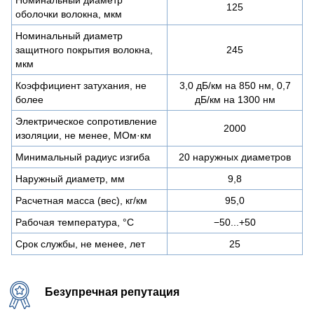
125
оболочки волокна, мкм
Номинальный диаметр
защитного покрытия волокна,
245
мкм
Коэффициент затухания, не
3,0 дБ/км на 850 нм, 0,7
более
дБ/км на 1300 нм
Электрическое сопротивление
2000
изоляции, не менее, МОм·км
Минимальный радиус изгиба
20 наружных диаметров
Наружный диаметр, мм
9,8
Расчетная масса (вес), кг/км
95,0
Рабочая температура, °C
−50...+50
Срок службы, не менее, лет
25
Безупречная репутация