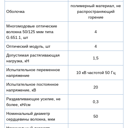
полимерный материал, не
Оболочка
распространяющий
горение
Многомодовые оптические
волокна 50/125 мкм типа
4
G.651.1, шт
Оптический модуль, шт
4
Допустимая растягивающая
1,5
нагрузка, кН
Испытательное переменное
10 кВ частотой 50 Гц
напряжение
Испытательное постоянное
20
напряжение, кВ
Раздавливающее усилие, не
0,3
более, кН/см
Номинальный диаметр
50
сердцевины волокна, мкм
Номинальный диаметр