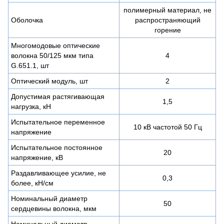
полимерный материал, не
Оболочка
распространяющий
горение
Многомодовые оптические
волокна 50/125 мкм типа
4
G.651.1, шт
Оптический модуль, шт
2
Допустимая растягивающая
1,5
нагрузка, кН
Испытательное переменное
10 кВ частотой 50 Гц
напряжение
Испытательное постоянное
20
напряжение, кВ
Раздавливающее усилие, не
0,3
более, кН/см
Номинальный диаметр
50
сердцевины волокна, мкм
Номинальный диаметр