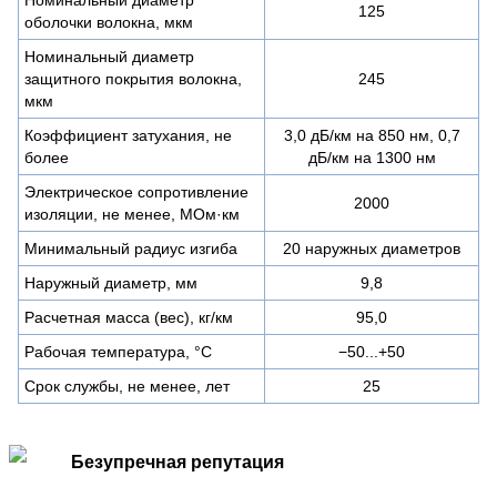
125
оболочки волокна, мкм
Номинальный диаметр
защитного покрытия волокна,
245
мкм
Коэффициент затухания, не
3,0 дБ/км на 850 нм, 0,7
более
дБ/км на 1300 нм
Электрическое сопротивление
2000
изоляции, не менее, МОм·км
Минимальный радиус изгиба
20 наружных диаметров
Наружный диаметр, мм
9,8
Расчетная масса (вес), кг/км
95,0
Рабочая температура, °C
−50...+50
Срок службы, не менее, лет
25
Безупречная репутация