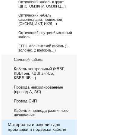
Оптический кабель в грунт
(ДПС, ОМЗКГМ, ОМЗКГЦ…)
Оптический кабель
самонесущий, подвесной
(ОКСНМ, ИК/Т, ИК/Д…)
Оптический внутриобъектовый
кабель
FTTH, абонентский кабель (1
волокно, 2 волокна…)
Силовой кабель
Кабель контрольный (КВВГ,
КВВГэнг, КВВГэнг-LS,
КВББШВ…)
Провода неизолированные
(провод А, АС)
Провод СИП
Кабель и провода различного
назначения
Материалы и изделия для
прокладки и подвески кабеля