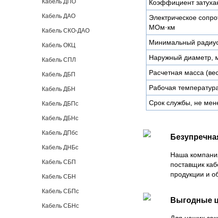
Кабель ДПО
Коэффициент затухан
Кабель ДАО
Электрическое сопро
МОм·км
Кабель СКО-ДАО
Минимальный радиус
Кабель ОКЦ
Наружный диаметр, 
Кабель СПЛ
Расчетная масса (вес)
Кабель ДБП
Рабочая температура
Кабель ДБН
Срок службы, не мен
Кабель ДБПс
Кабель ДБНс
Кабель ДПбс
Безупречна
Кабель ДНБс
Наша компани
Кабель СБП
поставщик каб
продукции и о
Кабель СБН
Кабель СБПс
Выгодные 
Кабель СБНс