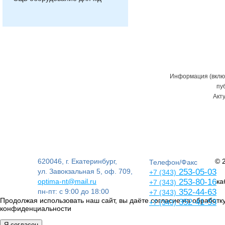
Информация (включ
пу
Акт
620046, г. Екатеринбург,
© 
Телефон/Факс
ул. Завокзальная 5, оф. 709,
253-05-03
+7 (343)
optima-nt@mail.ru
253-80-16
ка
+7 (343)
пн-пт: с 9:00 до 18:00
352-44-63
+7 (343)
Продолжая использовать наш сайт, вы даёте согласие на обработку
352-41-53
+7 (343)
конфиденциальности
Я согласен