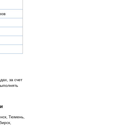
ров
дах, за счет
выполнять
ии
инск, Тюмень,
бирск,