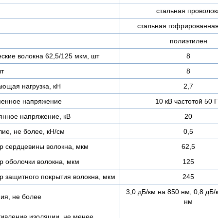
стальная проволок
стальная гофрированная
полиэтилен
кие волокна 62,5/125 мкм, шт
8
шт
8
ающая нагрузка, кН
2,7
менное напряжение
10 кВ частотой 50 
янное напряжение, кВ
20
ие, не более, кН/см
0,5
 сердцевины волокна, мкм
62,5
 оболочки волокна, мкм
125
 защитного покрытия волокна, мкм
245
3,0 дБ/км на 850 нм, 0,8 дБ/
ия, не более
нм
ивление изоляции, не менее,