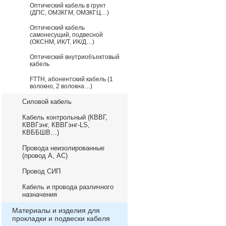
Оптический кабель в грунт
(ДПС, ОМЗКГМ, ОМЗКГЦ…)
Оптический кабель
самонесущий, подвесной
(ОКСНМ, ИК/Т, ИК/Д…)
Оптический внутриобъектовый
кабель
FTTH, абонентский кабель (1
волокно, 2 волокна…)
Силовой кабель
Кабель контрольный (КВВГ,
КВВГэнг, КВВГэнг-LS,
КВББШВ…)
Провода неизолированные
(провод А, АС)
Провод СИП
Кабель и провода различного
назначения
Материалы и изделия для
прокладки и подвески кабеля