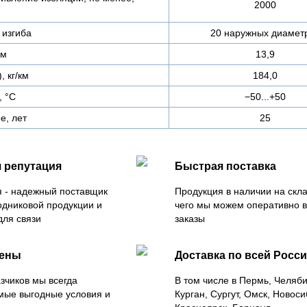
2000
изгиба
20 наружных диамет
мм
13,9
, кг/км
184,0
, °C
−50...+50
е, лет
25
 репутация
Быстрая поставка
 - надежный поставщик
Продукция в наличии на скла
одниковой продукции и
чего мы можем оперативно 
для связи
заказы
цены
Доставка по всей Росс
зчиков мы всегда
В том числе в Пермь, Челяб
мые выгодные условия и
Курган, Сургут, Омск, Новоси