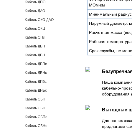
Кабель ДПО
МОм·км
Кабель ДАО
Минимальный радиус 
Кабель СКО-ДАО
Наружный диаметр, 
Кабель ОКЦ
Расчетная масса (вес)
Кабель СПЛ
Рабочая температура
Кабель ДБП
Срок службы, не мене
Кабель ДБН
Кабель ДБПс
Безупречная
Кабель ДБНс
Кабель ДПбс
Наша компания
кабельно-пров
Кабель ДНБс
оборудования 
Кабель СБП
Кабель СБН
Выгодные 
Кабель СБПс
Для наших зака
Кабель СБНс
предлагаем са