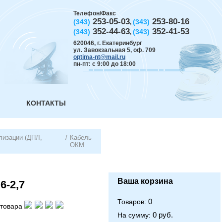
Телефон/Факс
253-05-03
253-80-16
(343)
(343)
,
352-44-63
352-41-53
(343)
(343)
,
620046
,
г. Екатеринбург
ул. Завокзальная 5, оф. 709
optima-nt@mail.ru
пн-пт: с 9:00 до 18:00
КОНТАКТЫ
лизации (ДПЛ,
/
Кабель
ОКМ
Ваша корзина
6-2,7
0
Товаров:
товара
0 руб.
На сумму: