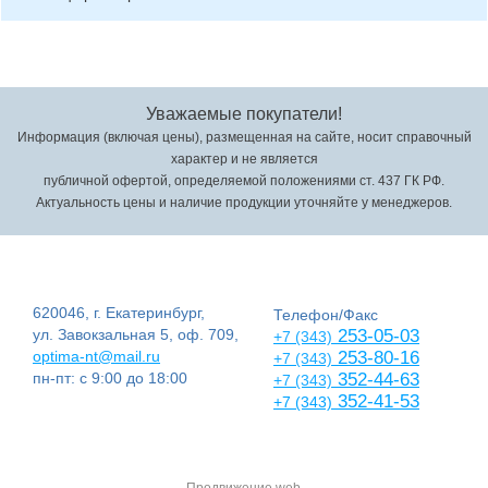
Уважаемые покупатели!
Информация (включая цены), размещенная на сайте, носит справочный
характер и не является
публичной офертой, определяемой положениями ст. 437 ГК РФ.
Актуальность цены и наличие продукции уточняйте у менеджеров.
620046, г. Екатеринбург,
Телефон/Факс
ул. Завокзальная 5, оф. 709,
253-05-03
+7 (343)
optima-nt@mail.ru
253-80-16
+7 (343)
пн-пт: с 9:00 до 18:00
352-44-63
+7 (343)
352-41-53
+7 (343)
Продвижение web