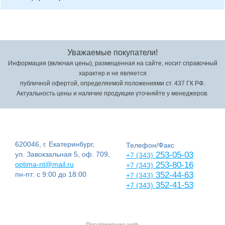
Уважаемые покупатели!
Информация (включая цены), размещенная на сайте, носит справочный
характер и не является
публичной офертой, определяемой положениями ст. 437 ГК РФ.
Актуальность цены и наличие продукции уточняйте у менеджеров.
620046, г. Екатеринбург,
Телефон/Факс
ул. Завокзальная 5, оф. 709,
253-05-03
+7 (343)
optima-nt@mail.ru
253-80-16
+7 (343)
пн-пт: с 9:00 до 18:00
352-44-63
+7 (343)
352-41-53
+7 (343)
Продвижение web