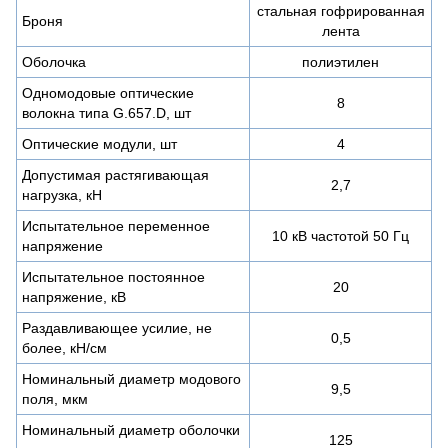
стальная гофрированная
Броня
лента
Оболочка
полиэтилен
Одномодовые оптические
8
волокна типа G.657.D, шт
Оптические модули, шт
4
Допустимая растягивающая
2,7
нагрузка, кН
Испытательное переменное
10 кВ частотой 50 Гц
напряжение
Испытательное постоянное
20
напряжение, кВ
Раздавливающее усилие, не
0,5
более, кН/см
Номинальный диаметр модового
9,5
поля, мкм
Номинальный диаметр оболочки
125