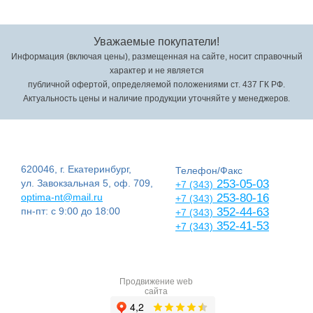
Уважаемые покупатели!
Информация (включая цены), размещенная на сайте, носит справочный
характер и не является
публичной офертой, определяемой положениями ст. 437 ГК РФ.
Актуальность цены и наличие продукции уточняйте у менеджеров.
620046, г. Екатеринбург,
Телефон/Факс
ул. Завокзальная 5, оф. 709,
253-05-03
+7 (343)
optima-nt@mail.ru
253-80-16
+7 (343)
пн-пт: с 9:00 до 18:00
352-44-63
+7 (343)
352-41-53
+7 (343)
Продвижение web
сайта