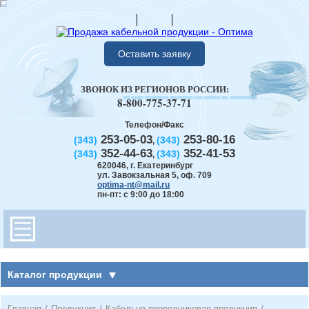
Оставить заявку
ЗВОНОК ИЗ РЕГИОНОВ РОССИИ:
8-800-775-37-71
Телефон/Факс
253-05-03
253-80-16
(343)
(343)
,
352-44-63
352-41-53
(343)
(343)
,
620046
,
г. Екатеринбург
ул. Завокзальная 5, оф. 709
optima-nt@mail.ru
пн-пт: с 9:00 до 18:00
Каталог продукции
Главная
/
Продукция
/
Кабельно-проводниковая продукция
/