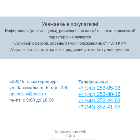
Уважаемые покупатели!
Информация (включая цены), размещенная на сайте, носит справочный
характер и не является
публичной офертой, определяемой положениями ст. 437 ГК РФ.
Актуальность цены и наличие продукции уточняйте у менеджеров.
620046, г. Екатеринбург,
Телефон/Факс
ул. Завокзальная 5, оф. 709,
253-05-03
+7 (343)
optima-nt@mail.ru
253-80-16
+7 (343)
пн-пт: с 9:00 до 18:00
352-44-63
+7 (343)
352-41-53
+7 (343)
Продвижение web
сайта