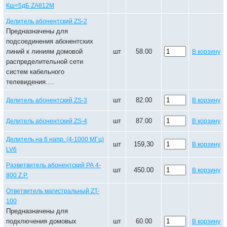
Кш<5дБ ZA812M
Делитель абонентский ZS-2
Предназначены для
подсоединения абонентских
линий к линиям домовой
шт
58.00
В корзину
распределительной сети
систем кабельного
телевидения….
шт
82.00
Делитель абонентский ZS-3
В корзину
шт
87.00
Делитель абонентский ZS-4
В корзину
Делитель на 6 напр. (4-1000 МГц)
шт
159,30
В корзину
LV6
Разветвитель абонентский РА 4-
шт
450.00
В корзину
800 Z.P.
Ответвитель магистральный ZT-
100
Предназначены для
подключения домовых
шт
60.00
В корзину