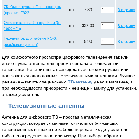
75- Ом нагрузка с F-коннектором
шт
7,80
В корзину
(простая F823
Ответвитель на 6 напр. 16db (5-
шт
332.00
В корзину
1000МГц)
F-коннектор для кабеля RG-6,
шт
5,90
В корзину
резьбовой (усилен)
Для комфортного просмотра цифрового телевидения так или
иначе нужна антенна для приема сигнала от ближайшей
телевышки. Не стоит пытаться сделать ее своими руками или
пользоваться аналоговыми телевизионными антеннами. Лучшее
решение – купить специальную
ТВ-антенну
у нас в магазине, а
при необходимости приобрести к ней еще и мачту для установки,
а также усилитель.
Телевизионные антенны
Антенна для цифрового ТВ – простая металлическая
конструкция, которая улавливает сигналы от ближайших
телевизионных вышек и по кабелю передает их до усилителя
либо непосредственно к телевизору. При выборе обратите