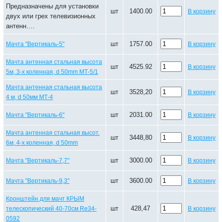
Предназначены для установки
шт
1400.00
В корзину
двух или грех телевизионных
антенн….
шт
1757.00
Мачта "Вертикаль-5"
В корзину
Мачта антенная стальная высота
шт
4525.92
В корзину
5м, 3-х коленная, d 50mm МТ-5/1
Мачта антенная стальная высота
шт
3528,20
В корзину
4 м, d 50мм МТ-4
шт
2031.00
Мачта "Вертикаль-6"
В корзину
Мачта антенная стальная высот.
шт
3448,80
В корзину
6м, 4-х коленная, d 50mm
шт
3000.00
Мачта "Вертикаль-7,7"
В корзину
шт
3600.00
Мачта "Вертикаль-9,3"
В корзину
Кронштейн для мачт КРЫМ
шт
428,47
телескопический 40-70см Re34-
В корзину
0592