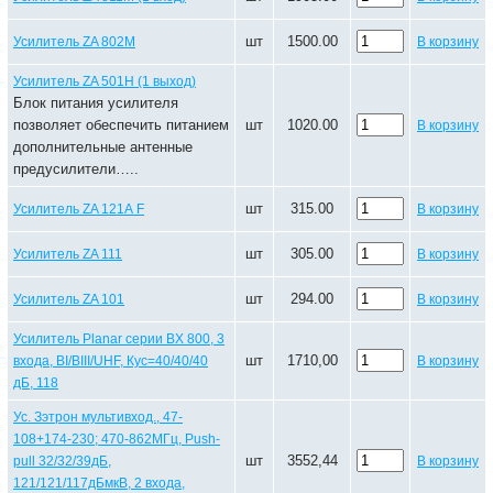
шт
1500.00
Усилитель ZA 802М
В корзину
Усилитель ZA 501Н (1 выход)
Блок питания усилителя
позволяет обеспечить питанием
шт
1020.00
В корзину
дополнительные антенные
предусилители…..
шт
315.00
Усилитель ZA 121А F
В корзину
шт
305.00
Усилитель ZA 111
В корзину
шт
294.00
Усилитель ZA 101
В корзину
Усилитель Planar серии BX 800, 3
шт
1710,00
входа, BI/BIII/UHF, Кус=40/40/40
В корзину
дБ, 118
Ус. Зэтрон мультивход., 47-
108+174-230; 470-862МГц, Push-
шт
3552,44
pull 32/32/39дБ,
В корзину
121/121/117дБмкВ, 2 входа,