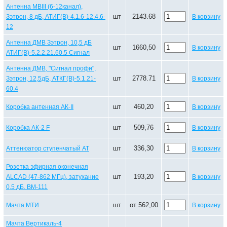
Антенна МВIII (6-12канал),
шт
2143.68
Зэтрон, 8 дБ, АТИГ(В)-4.1.6-12.4.6-
В корзину
12
Антенна ДМВ Зэтрон, 10,5 дБ
шт
1660,50
В корзину
АТИГ(В)-5.2.2.21.60.5 Сигнал
Антенна ДМВ, "Сигнал профи",
шт
2778.71
Зэтрон, 12,5дБ, АТКГ(В)-5.1.21-
В корзину
60.4
шт
460,20
Коробка антенная АК-II
В корзину
шт
509,76
Коробка АК-2 F
В корзину
шт
336,30
Аттенюатор ступенчатый АТ
В корзину
Розетка эфирная оконечная
шт
193,20
ALCAD (47-862 МГц), затухание
В корзину
0,5 дБ. ВМ-111
шт
от 562,00
Мачта МТИ
В корзину
Мачта Вертикаль-4