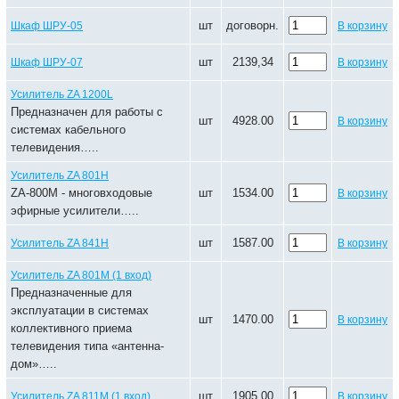
шт
договорн.
Шкаф ШРУ-05
В корзину
шт
2139,34
Шкаф ШРУ-07
В корзину
Усилитель ZA 1200L
Предназначен для работы с
шт
4928.00
В корзину
системах кабельного
телевидения…..
Усилитель ZA 801Н
ZA-800M - многовходовые
шт
1534.00
В корзину
эфирные усилители…..
шт
1587.00
Усилитель ZA 841Н
В корзину
Усилитель ZA 801М (1 вход)
Предназначенные для
эксплуатации в системах
шт
1470.00
В корзину
коллективного приема
телевидения типа «антенна-
дом»…..
шт
1905.00
Усилитель ZA 811М (1 вход)
В корзину