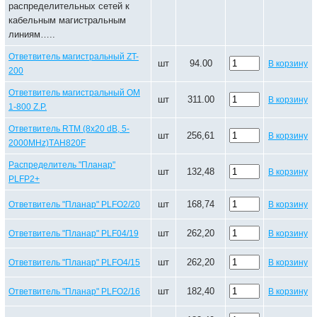
распределительных сетей к
кабельным магистральным
линиям…..
Ответвитель магистральный ZT-
шт
94.00
В корзину
200
Ответвитель магистральный ОМ
шт
311.00
В корзину
1-800 Z.P.
Ответвитель RTM (8х20 dB, 5-
шт
256,61
В корзину
2000MHz)ТАН820F
Распределитель "Планар"
шт
132,48
В корзину
PLFP2+
шт
168,74
Ответвитель "Планар" PLFO2/20
В корзину
шт
262,20
Ответвитель "Планар" PLF04/19
В корзину
шт
262,20
Ответвитель "Планар" PLFO4/15
В корзину
шт
182,40
Ответвитель "Планар" PLFO2/16
В корзину