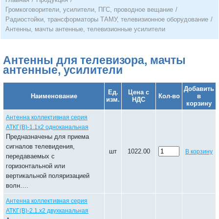
Громкоговорители, усилители, ПГС, проводное вещание
/
Радиостойки, трансформаторы ТАМУ, телевизионное оборудование
/
Антенны, мачты антенные, телевизионные усилители
Антенны для телевизора, мачты
антенные, усилители
Добавить
Ед.
Цена с
Наименование
Кол-во
в
изм.
НДС
корзину
Антенна коллективная серия
АТКГ(В)-1.1х2 одноканальная
Предназначены для приема
сигналов телевидения,
шт
1022.00
В корзину
передаваемых с
горизонтальной или
вертикальной поляризацией
волн….
Антенна коллективная серия
АТКГ(В)-2.1.х2 двухканальная