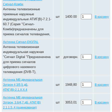
Сигнал-Комби
Антенны телевизионные
приемные наружные
шт
1400.00
В корзину
индивидуальные АТИГ(В)-7.2.1-
60.7 (Серия "Сигнал-
Комби)предназначены для
приема сигналов телевидения,
Антенна Сигнал-DIGITAL
Антенна телевизионная
индивидуальная наружная
"Сигнал Digital "Предназначена
шт
договорн.
В корзину
для приема сигналов
цифрового наземного
телевидения (DVB-T),
Антенна МВ двухканальная
шт
1948,80
Зэтрон 4,3/5,5 дБ,
В корзину
АТКГ(В)-2.1.Х.Х.4
Антенна МВ двухканальная
шт
3053,01
Зэтрон, 3.6/4,7 дБ. АТКГ(В)
В корзину
2.1.1.5..4 (оцинкованая)