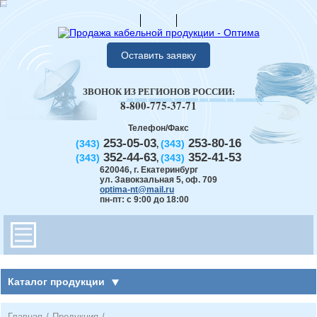
Оставить заявку
ЗВОНОК ИЗ РЕГИОНОВ РОССИИ:
8-800-775-37-71
Телефон/Факс
253-05-03
253-80-16
(343)
(343)
,
352-44-63
352-41-53
(343)
(343)
,
620046
,
г. Екатеринбург
ул. Завокзальная 5, оф. 709
optima-nt@mail.ru
пн-пт: с 9:00 до 18:00
Каталог продукции
Главная
/
Продукция
/