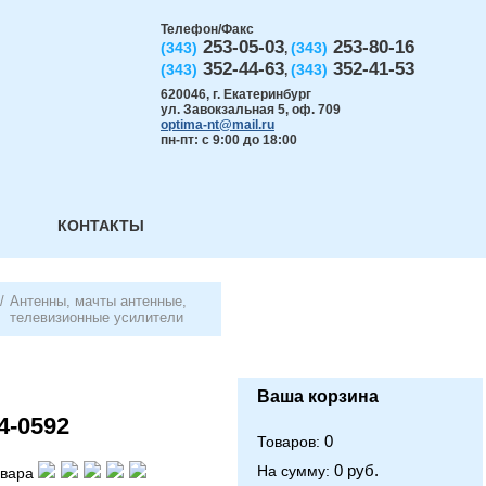
Телефон/Факс
253-05-03
253-80-16
(343)
(343)
,
352-44-63
352-41-53
(343)
(343)
,
620046
,
г. Екатеринбург
ул. Завокзальная 5, оф. 709
optima-nt@mail.ru
пн-пт: с 9:00 до 18:00
КОНТАКТЫ
/
Антенны, мачты антенные,
телевизионные усилители
Ваша корзина
4-0592
0
Товаров:
0 руб.
На сумму:
овара