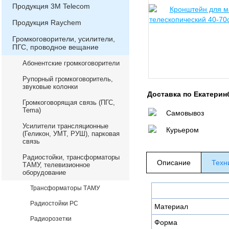
Продукция 3М Telecom
Продукция Raychem
Громкоговорители, усилители,
ПГС, проводное вещание
Абонентские громкоговорители
Рупорный громкоговоритель,
звуковые колонки
Доставка по Екатерин
Громкоговорящая связь (ПГС,
Теma)
Самовывоз
Усилители трансляционные
Курьером
(Геликон, УМТ, РУШ), парковая
связь
Радиостойки, трансформаторы
Описание
Техн
ТАМУ, телевизионное
оборудование
Трансформаторы ТАМУ
Радиостойки РС
Материал
Радиорозетки
Форма