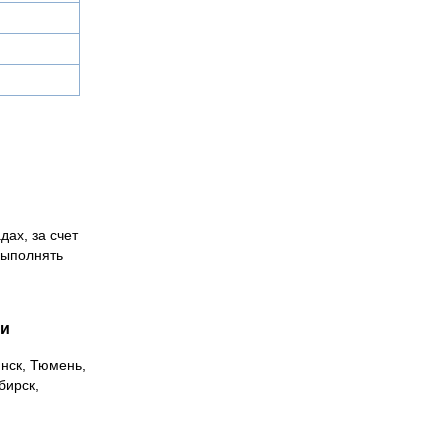
дах, за счет
выполнять
ии
инск, Тюмень,
бирск,